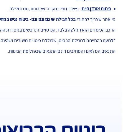
ביטוח רגיל, לבחור את הכיסויים, להתלבט ולה
גנה המוצעות כוללת מעטפת הגנה מלאה:
כיסוי לפרוצדורה הרפואית: למשל החזר לניתוח, תרופה שלא בסל ואפ
שות
– פיצוי כספי מיידי בגילוי מחלה קשה: לאפשר התמודדות טוב
ם
– פיצוי כספי במקרה של מוות, חס וחלילה.
ור?
בכל חבילה יש גם וגם וגם-
ביטוח נגיש במחיר אטרקטיבי!
א המלצה בלבד. הכיסויים הנרכשים במסגרת ההצעה אינם תלויים אחד
בילת הבסיס, שכוללת כיסויים חשובים ושהינה תנאי לרכישת תוכני
מחייבים הינם התנאים שבפוליסת הביטוח.