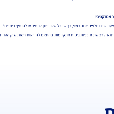
שוות… ואפשר לרכוש חבילת הגנה מקיפה ומשתל
ילו טיפולי פיזיותרפיה, התייעצות עם רופא מומחה ועוד.
ה יותר בתקופת מחלה, בה המשאבים מופנים להחלמה וההוצאות רבו
 בשני, כך שבכל שלב ניתן להסיר או להוסיף כיסויים*.
ות ביטוח מתקדמות, בהתאם להוראות רשות שוק ההון, ביטוח וחסכ