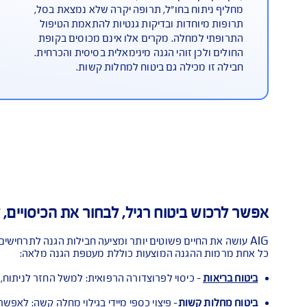
Extra
, שנותן כיסוי למקרים רפואיים מורכבים
ביטוח מתק
 או קטסטרופה) - השתלה, ניתוח או טיפול
בשירותי ה
ח בחו"ל, תרופה יקרה שלא נמצאת בסל,
כוללת את 
חדות ובדיקות גנטיות להתאמת הטיפול
לניתוחים 
חלה. מקרים אלו אינם מכוסים בקופת
על ידי שי
 זוהי הגנה מינימאלית בסיסית והכרחית.
סל התייעצו
ילה גם ביטוח למחלות קשות.
רפואי מהי