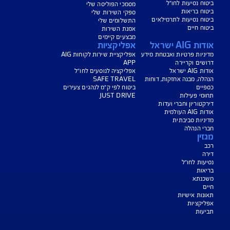
הורדת מסמכי ביטוח רכב
הצעת מחיר לביטוח רכב
צעת מחיר לביטוח דירה
ביטוח נסיעות לחו"ל
ביטוח בריאות
יחת תביעת רכב
רכישת חבילת קילומטרים
רכישת ביטוח יומי
צג באופן כללי בלבד, והנוסח המחייב את איי אי ג'י ישראל חברה לביטוח בע"מ
AIG" או "החברה") הוא הנוסח המופיע בפוליסה ו/או בכתבי הכיסוי ו/או בכתבי השירות
רחבות והנספחים המצורפים לפוליסה.
יסויים ו/או כתבי השירות כרוכים בעלויות נוספות ו/או בתשלום השתתפות
 מסוימים מוגבלים לשעות הפעילות המפורטות בפוליסה ו/ או בכתבי השירות.
עים הם בכפוף לתנאי החברה