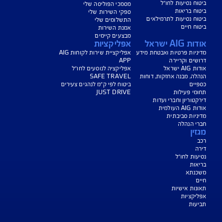
הורדת מסמכי ביטוח רכב
הצעת מחיר לביטוח רכב
צעת מחיר לביטוח דירה
ביטוח נסיעות לחו"ל
ביטוח בריאות
יחת תביעת רכב
רכישת חבילת קילומטרים
רכישת ביטוח יומי
צג באופן כללי בלבד, והנוסח המחייב את איי אי ג'י ישראל חברה לביטוח בע"מ
AIG" או "החברה") הוא הנוסח המופיע בפוליסה ו/או בכתבי הכיסוי ו/או בכתבי השירות
רחבות והנספחים המצורפים לפוליסה.
יסויים ו/או כתבי השירות כרוכים בעלויות נוספות ו/או בתשלום השתתפות
 מסוימים מוגבלים לשעות הפעילות המפורטות בפוליסה ו/ או בכתבי השירות.
עים הם בכפוף לתנאי החברה