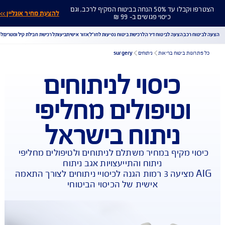
הצטרפו וקבלו עד 50% הנחה בביטוח המקיף לרכב, וגם
להצעת מחיר אונליין >>
כיסוי פגושים ב- 99 ₪
ח רכב
הצעה לביטוח דירה
לרכישת ביטוח נסיעות לחו"ל
אזור אישי
תביעות
לרכישת חבילת קילומטרים
לר
ונות ביטוח בריאות
ניתוחים
surgery
כיסוי לניתוחים
הורדת מסמכי ביטוח רכב
הצעת מחיר לביטוח רכב
וטיפולים מחליפי
צעת מחיר לביטוח דירה
ביטוח נסיעות לחו"ל
ביטוח בריאות
יחת תביעת רכב
רכישת חבילת קילומטרים
רכישת ביטוח יומי
ניתוח בישראל
וי מקיף במחיר משתלם לניתוחים ולטיפולים מחליפי 
AIG מציעה 3 רמות הגנה לכיסויי ניתוחים לצורך התאמה 
אישית של הכיסוי הביטוחי