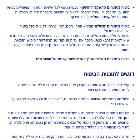
חולים או מרפאה
-לפי בחירת המבוטח
רופא מרדים
-כולל אשפוז טרום ניתוח
ות, אביזרים והציוד הנדרש לניתוח ולאשפוז
ות שבוצעו כחלק מהניתוח
לים מחליפי ניתוח
 לניתוח אחרי טיפול מחליף ניתוח
יסוי ניתוחים בישראל:
ח לניתוחים מהשקל הראשון
- מבטיח כיסוי לכל עלויות הניתוח והטיפולים במחיר
ן ביותר בפנייה ישירה לחברה וללא מיצי הזכויות במסגרת שירותי הבריאות
פים של קופות החולים (ראו מחירון).
ח לניתוחים 'משלים שב"ן'
- פתרון חכם, הוגן ויצירתי לבעיית כפל ביטוחי
אות בישראל.
ד לבעלי ביטוח משלים של קופות החולים - כללית מושלם, מכבי זהב, מאוחדת