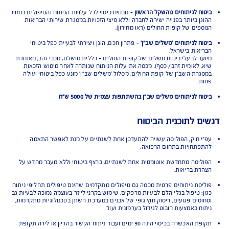
חולים או מרפאה
-לפי בחירת המבוטח
רופא מרדים
-כולל אשפוז טרום ניתוח
ות, אביזרים והציוד הנדרש לניתוח ולאשפוז
ות שבוצעו כחלק מהניתוח
לים מחליפי ניתוח
 לניתוח אחרי טיפול מחליף ניתוח
יסוי ניתוחים בישראל:
ח לניתוחים מהשקל הראשון
- מבטיח כיסוי לכל עלויות הניתוח והטיפולים במחיר
ן ביותר בפנייה ישירה לחברה וללא מיצי הזכויות במסגרת שירותי הבריאות
פים של קופות החולים (ראו מחירון).
ח לניתוחים 'משלים שב"ן'
- פתרון חכם, הוגן ויצירתי לבעיית כפל ביטוחי
אות בישראל.
ד לבעלי ביטוח משלים של קופות החולים - כללית מושלם, מכבי זהב, מאוחדת