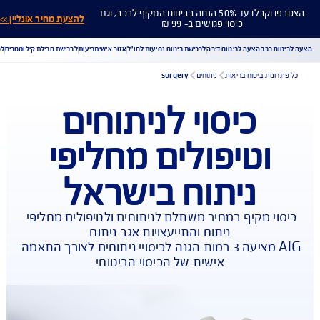
הצטרפו וקבלו עד 50% הנחה בביטוח המקיף לרכב, וגם
להצעת מחיר אונליין >>
כיסוי פגושים ב- 99 ₪
ח רכב
הצעה לביטוח דירה
לרכישת ביטוח נסיעות לחו"ל
אזור אישי
תביעות
לרכישת חבילת קילומטרים
לר
ונות ביטוח בריאות
ניתוחים
surgery
כיסוי לניתוחים
הורדת מסמכי ביטוח רכב
הצעת מחיר לביטוח רכב
וטיפולים מחליפי
צעת מחיר לביטוח דירה
ביטוח נסיעות לחו"ל
ביטוח בריאות
יחת תביעת רכב
רכישת חבילת קילומטרים
רכישת ביטוח יומי
ניתוח בישראל
וי מקיף במחיר משתלם לניתוחים ולטיפולים מחליפי 
AIG מציעה 3 רמות הגנה לכיסויי ניתוחים לצורך התאמה 
אישית של הכיסוי הביטוחי