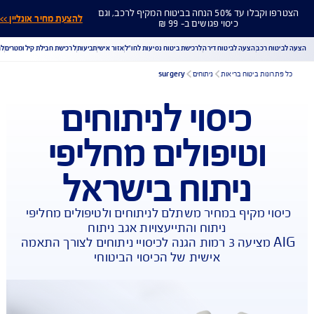
הצטרפו וקבלו עד 50% הנחה בביטוח המקיף לרכב, וגם
להצעת מחיר אונליין >>
כיסוי פגושים ב- 99 ₪
ח רכב
הצעה לביטוח דירה
לרכישת ביטוח נסיעות לחו"ל
אזור אישי
תביעות
לרכישת חבילת קילומטרים
לר
ונות ביטוח בריאות
ניתוחים
surgery
כיסוי לניתוחים
הורדת מסמכי ביטוח רכב
הצעת מחיר לביטוח רכב
וטיפולים מחליפי
צעת מחיר לביטוח דירה
ביטוח נסיעות לחו"ל
ביטוח בריאות
יחת תביעת רכב
רכישת חבילת קילומטרים
רכישת ביטוח יומי
ניתוח בישראל
וי מקיף במחיר משתלם לניתוחים ולטיפולים מחליפי 
AIG מציעה 3 רמות הגנה לכיסויי ניתוחים לצורך התאמה 
אישית של הכיסוי הביטוחי