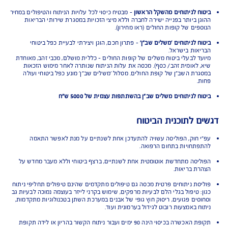
חולים או מרפאה
-לפי בחירת המבוטח
רופא מרדים
-כולל אשפוז טרום ניתוח
ות, אביזרים והציוד הנדרש לניתוח ולאשפוז
ות שבוצעו כחלק מהניתוח
לים מחליפי ניתוח
 לניתוח אחרי טיפול מחליף ניתוח
יסוי ניתוחים בישראל:
ח לניתוחים מהשקל הראשון
- מבטיח כיסוי לכל עלויות הניתוח והטיפולים במחיר
ן ביותר בפנייה ישירה לחברה וללא מיצי הזכויות במסגרת שירותי הבריאות
פים של קופות החולים (ראו מחירון).
ח לניתוחים 'משלים שב"ן'
- פתרון חכם, הוגן ויצירתי לבעיית כפל ביטוחי
אות בישראל.
ד לבעלי ביטוח משלים של קופות החולים - כללית מושלם, מכבי זהב, מאוחדת