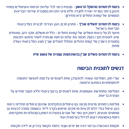
חולים או מרפאה
-לפי בחירת המבוטח
רופא מרדים
-כולל אשפוז טרום ניתוח
ות, אביזרים והציוד הנדרש לניתוח ולאשפוז
ות שבוצעו כחלק מהניתוח
לים מחליפי ניתוח
 לניתוח אחרי טיפול מחליף ניתוח
יסוי ניתוחים בישראל:
ח לניתוחים מהשקל הראשון
- מבטיח כיסוי לכל עלויות הניתוח והטיפולים במחיר
ן ביותר בפנייה ישירה לחברה וללא מיצי הזכויות במסגרת שירותי הבריאות
פים של קופות החולים (ראו מחירון).
ח לניתוחים 'משלים שב"ן'
- פתרון חכם, הוגן ויצירתי לבעיית כפל ביטוחי
אות בישראל.
ד לבעלי ביטוח משלים של קופות החולים - כללית מושלם, מכבי זהב, מאוחדת