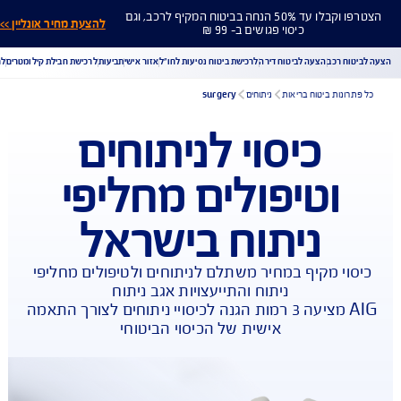
הצטרפו וקבלו עד 50% הנחה בביטוח המקיף לרכב, וגם
להצעת מחיר אונליין >>
כיסוי פגושים ב- 99 ₪
ח רכב
הצעה לביטוח דירה
לרכישת ביטוח נסיעות לחו"ל
אזור אישי
תביעות
לרכישת חבילת קילומטרים
לר
ונות ביטוח בריאות
ניתוחים
surgery
כיסוי לניתוחים
הורדת מסמכי ביטוח רכב
הצעת מחיר לביטוח רכב
וטיפולים מחליפי
צעת מחיר לביטוח דירה
ביטוח נסיעות לחו"ל
ביטוח בריאות
יחת תביעת רכב
רכישת חבילת קילומטרים
רכישת ביטוח יומי
ניתוח בישראל
וי מקיף במחיר משתלם לניתוחים ולטיפולים מחליפי 
AIG מציעה 3 רמות הגנה לכיסויי ניתוחים לצורך התאמה 
אישית של הכיסוי הביטוחי