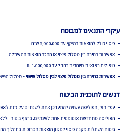
צם או תאי גזע כולל רישום במאגרים
ות התאמת איברים, שימור והובלת איברים
רפואיים ב
את מומחה לישראל, טיסה של המבוטח
"ל או הטסה רפואית קצבה חודשית למועמד
שתלה
ם למבוטח
יקף עד 5,000,000 ש"ח
בין מסלול פיצוי או החזר הוצאות ההשתלה
חדים בחו"ל עד 1,000,000 ₪