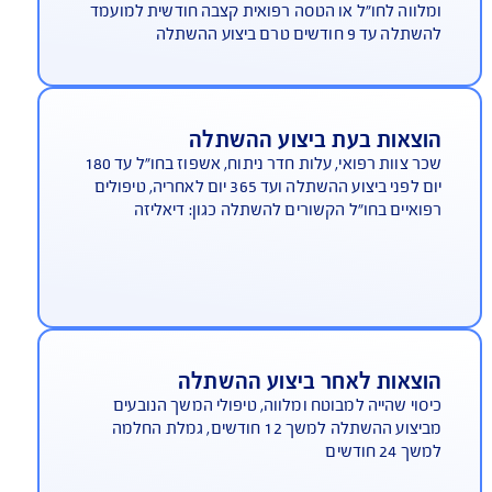
וצאות לקראת ביצוע השתלה
רכה רפואית ותפקודית לפני ביצוע ההשתלה, איתור
ומת מח עצם או תאי גזע כולל רישום במאגרים בחו"ל,
יקות התאמת איברים, שימור והובלת איברים
שתלה, הבאת מומחה לישראל, טיסה של המבוטח
לווה לחו"ל או הטסה רפואית קצבה חודשית למועמד
לה עד 9 חודשים טרם ביצוע ההשתלה
וצאות בעת ביצוע ההשתלה
שכר צוות רפואי, עלות חדר ניתוח, אשפוז בחו"ל עד 180
יום לפני ביצוע ההשתלה ועד 365 יום לאחריה, טיפולים
ואיים בחו"ל הקשורים להשתלה כגון: דיאליזה