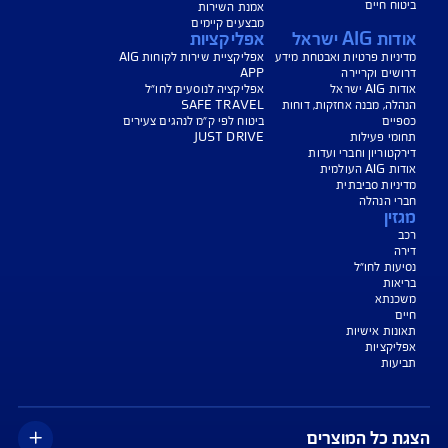
יחת תביעת רכב
רכישת חבילת קילומטרים
רכישת ביטוח יומי
צג באופן כללי בלבד, והנוסח המחייב את איי אי ג'י ישראל חברה לביטוח בע"מ
AIG" או "החברה") הוא הנוסח המופיע בפוליסה ו/או בכתבי הכיסוי ו/או בכתבי השירות
רחבות והנספחים המצורפים לפוליסה.
יסויים ו/או כתבי השירות כרוכים בעלויות נוספות ו/או בתשלום השתתפות
 מסוימים מוגבלים לשעות הפעילות המפורטות בפוליסה ו/ או בכתבי השירות.
עים הם בכפוף לתנאי החברה