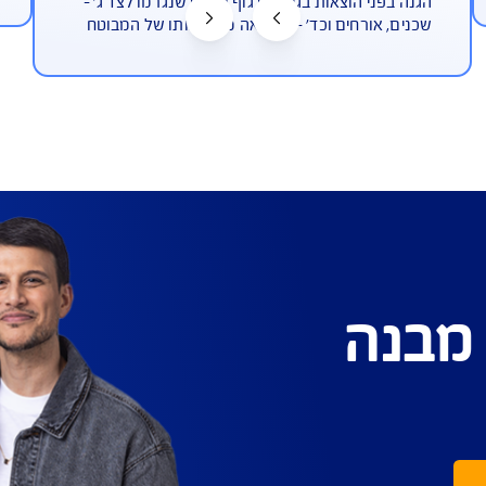
כיסוי צד ג' בכל פוליסת מבנה
אפשרו
 נוסף) או תכולה (ללא תשלום
מענה ביט
חפצי אמנ
הוצאות בגין נזקי גוף ורכוש שנגרמו לצד ג' -
רחים וכד' - כתוצאה מרשלנותו של המבוטח