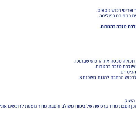
ות, כלים סניטאריים וכד',
ה.