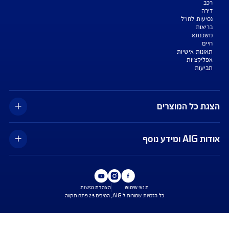
צעת מחיר לביטוח דירה
ביטוח נסיעות לחו"ל
ביטוח בריאות
יחת תביעת רכב
רכישת חבילת קילומטרים
רכישת ביטוח יומי
צג באופן כללי בלבד, והנוסח המחייב את איי אי ג'י ישראל חברה לביטוח בע"מ
AIG" או "החברה") הוא הנוסח המופיע בפוליסה ו/או בכתבי הכיסוי ו/או בכתבי השירות
רחבות והנספחים המצורפים לפוליסה.
יסויים ו/או כתבי השירות כרוכים בעלויות נוספות ו/או בתשלום השתתפות
 מסוימים מוגבלים לשעות הפעילות המפורטות בפוליסה ו/ או בכתבי השירות.
עים הם בכפוף לתנאי החברה
טוח בריאות - כפוף לרכישת פוליסת ניתוחים בישראל בחברה, בהתאם לתנאי
ומדיניות החיתום של החברה. איי איי ג'י ישראל חברה לביטוח בע"מ.
טוח דירה - תקף למצטרפים חדשים, המבצע ניתן ברכישת ביטוח דירה מבנה
קף המבצע עד 31.8.2026
*ביטוח משכנא הזול בישראל - על פי תעריפי מחשבון משרד האוצר, מסכום של 500
, במרבית הקריטריונים שנבדקו על ידי החברה.