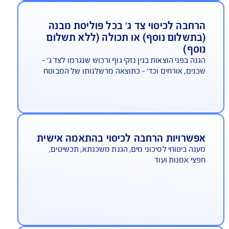
מת תביעות הכי מהר בישראל
*בהתאם למדד השירות של משרד האוצר לשנת 2024 –
לום תביעות ביטוח. ברוב הקטגוריות שנבדקו
רחבה לכיסוי צד ג' בכל פוליסת מבנה
בתשלום נוסף) או תכולה (ללא תשלום
וסף)
נה בפני הוצאות בגין נזקי גוף ורכוש שנגרמו לצד ג' -