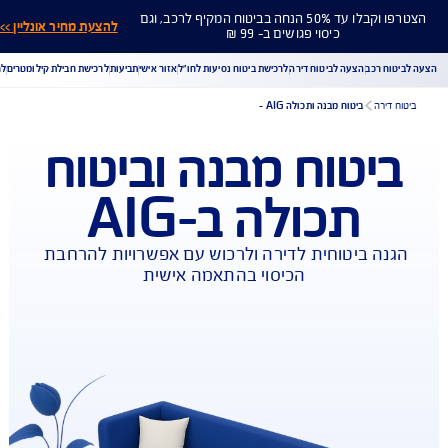
הצטרפו וקבלו עד 50% הנחה בביטוח המקיף לרכב, וגם
להצעת מחיר אונליין >>
כיסוי פגושים ב- 99 ₪
ח רכב
הצעה לביטוח דירה
לרכישת ביטוח נסיעות לחו"ל
אזור אישי
תביעות
לרכישת חבילת קילומטרים
לר
דירה
ביטוח מבנה ותכולה AIG -
יטוח מבנה וביטוח
הורדת מסמכי ביטוח רכב
הצעת מחיר לביטוח רכב
תכולה ב-AIG
צעת מחיר לביטוח דירה
ביטוח נסיעות לחו"ל
ביטוח בריאות
יחת תביעת רכב
רכישת חבילת קילומטרים
רכישת ביטוח יומי
נה ביטוחית לדירה ולרכוש עם אפשרויות להרחבת 