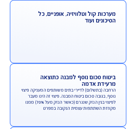
גנת משכנתא
כיסוי ייחודי של AIG לתקופת שיקום הדירה המבטיח
החזר משכנתא לתקופה של עד 12 חודשים, ותשלום
שכר דירה חלופית עד 18 חודשים (6 חודשים מעבר
וליסה התקנית) ועד גבול האחריות הנקוב בפוליסה
ערכות קול וטלוויזיה, אופניים, כל
סיכונים ועוד