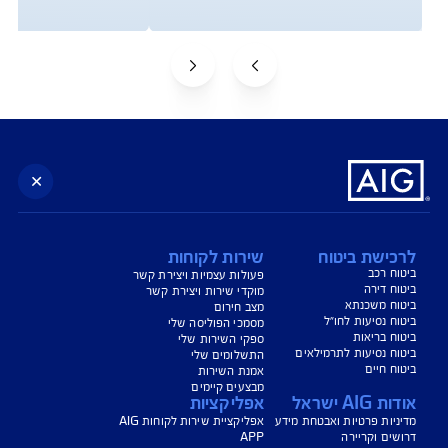
צג באופן כללי בלבד, והנוסח המחייב את איי אי ג'י ישראל חברה לביטוח בע"מ
AIG" או "החברה") הוא הנוסח המופיע בפוליסה ו/או בכתבי הכיסוי ו/או בכתבי השירות
רחבות והנספחים המצורפים לפוליסה.
יסויים ו/או כתבי השירות כרוכים בעלויות נוספות ו/או בתשלום השתתפות
 מסוימים מוגבלים לשעות הפעילות המפורטות בפוליסה ו/ או בכתבי השירות.
עים הם בכפוף לתנאי החברה
טוח בריאות - כפוף לרכישת פוליסת ניתוחים בישראל בחברה, בהתאם לתנאי
ומדיניות החיתום של החברה. איי איי ג'י ישראל חברה לביטוח בע"מ.
טוח דירה - תקף למצטרפים חדשים, המבצע ניתן ברכישת ביטוח דירה מבנה
קף המבצע עד 31.8.2026
*ביטוח משכנא הזול בישראל - על פי תעריפי מחשבון משרד האוצר, מסכום של 500
, במרבית הקריטריונים שנבדקו על ידי החברה.