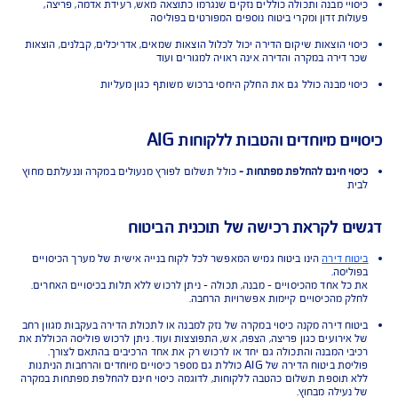
 הכיסויים בפוליסת ביטוח מבנה ותכולה
מבנה -
כיסוי למבנה הדירה, קירות, דלתות, צמודי מבנה, ארונות מטבח, שיש,
ות סולאריות, כלים סניטאריים ועוד
תכולה -
כיסוי לריהוט, מכשירי חשמל, חפצי ערך ופריטי רכוש נוספים. הכיסוי
שר חזרה מהירה למסלול חיים רגיל
 התנאים למבוטח
יי מבנה ותכולה כוללים נזקים שנגרמו כתוצאה מאש, רעידת אדמה, פריצה,
ות זדון ומקרי ביטוח נוספים המפורטים בפוליסה
י הוצאות שיקום הדירה יכול לכלול הוצאות שמאים, אדריכלים, קבלנים, הוצאות
דירה במקרה והדירה אינה ראויה למגורים ועוד