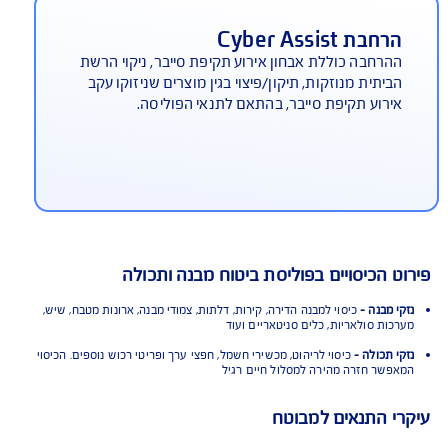
יטוח סכום נוסף למבנה כתוצאה
רעידת אדמה
חבה (בתשלום) לדיירי בתים משותפים המעניקה פיצוי
סף, בגובה סכום ביטוח המבנה. פיצוי זה הינו מעבר
לפיצוי בגין הנזק שנגרם (כאשר הנזק מעל 70%) ממנו
וזזת השתתפות עצמית הנקובה במפרט
בת Cyber Assist
רחבה כוללת אבחון אירוע תקיפת סייבר, ניקוי הרשת
יתית מנוזקות, תיקון/פיצוי בגין מוצרים שניזוקו עקב
רוע תקיפת סייבר, בהתאם לתנאי הפוליסה.