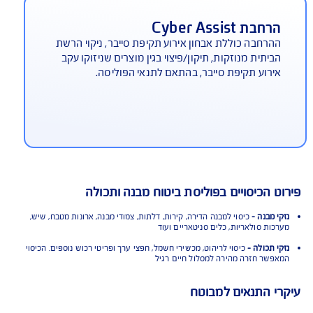
יטוח סכום נוסף למבנה כתוצאה
רעידת אדמה
חבה (בתשלום) לדיירי בתים משותפים המעניקה פיצוי
סף, בגובה סכום ביטוח המבנה. פיצוי זה הינו מעבר
לפיצוי בגין הנזק שנגרם (כאשר הנזק מעל 70%) ממנו
וזזת השתתפות עצמית הנקובה במפרט
בת Cyber Assist
רחבה כוללת אבחון אירוע תקיפת סייבר, ניקוי הרשת
יתית מנוזקות, תיקון/פיצוי בגין מוצרים שניזוקו עקב
רוע תקיפת סייבר, בהתאם לתנאי הפוליסה.