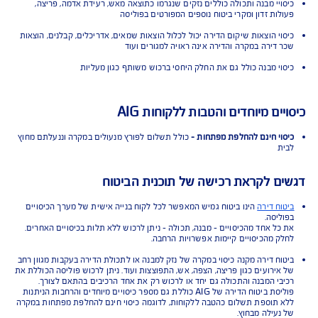
 הכיסויים בפוליסת ביטוח מבנה ותכולה
מבנה -
כיסוי למבנה הדירה, קירות, דלתות, צמודי מבנה, ארונות מטבח, שיש,
ות סולאריות, כלים סניטאריים ועוד
תכולה -
כיסוי לריהוט, מכשירי חשמל, חפצי ערך ופריטי רכוש נוספים. הכיסוי
שר חזרה מהירה למסלול חיים רגיל
 התנאים למבוטח
יי מבנה ותכולה כוללים נזקים שנגרמו כתוצאה מאש, רעידת אדמה, פריצה,
ות זדון ומקרי ביטוח נוספים המפורטים בפוליסה
י הוצאות שיקום הדירה יכול לכלול הוצאות שמאים, אדריכלים, קבלנים, הוצאות
דירה במקרה והדירה אינה ראויה למגורים ועוד