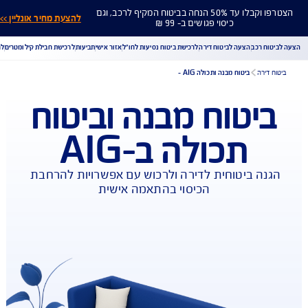
הצטרפו וקבלו עד 50% הנחה בביטוח המקיף לרכב, וגם
להצעת מחיר אונליין >>
כיסוי פגושים ב- 99 ₪
ח רכב
הצעה לביטוח דירה
לרכישת ביטוח נסיעות לחו"ל
אזור אישי
תביעות
לרכישת חבילת קילומטרים
לר
דירה
ביטוח מבנה ותכולה AIG -
יטוח מבנה וביטוח
הורדת מסמכי ביטוח רכב
הצעת מחיר לביטוח רכב
תכולה ב-AIG
צעת מחיר לביטוח דירה
ביטוח נסיעות לחו"ל
ביטוח בריאות
יחת תביעת רכב
רכישת חבילת קילומטרים
רכישת ביטוח יומי
נה ביטוחית לדירה ולרכוש עם אפשרויות להרחבת 