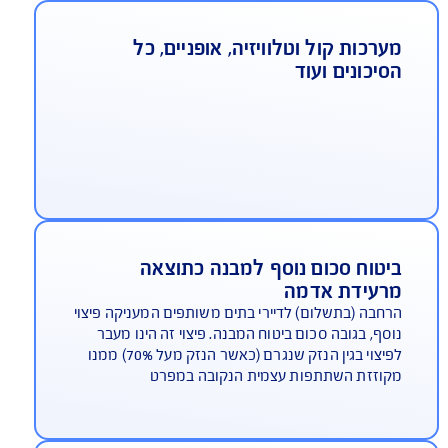
גנת משכנתא
כיסוי ייחודי של AIG לתקופת שיקום הדירה המבטיח
החזר משכנתא לתקופה של עד 12 חודשים, ותשלום
שכר דירה חלופית עד 18 חודשים (6 חודשים מעבר
וליסה התקנית) ועד גבול האחריות הנקוב בפוליסה
ערכות קול וטלוויזיה, אופניים, כל
סיכונים ועוד