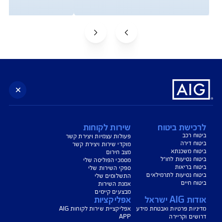
צג באופן כללי בלבד, והנוסח המחייב את איי אי ג'י ישראל חברה לביטוח בע"מ
AIG" או "החברה") הוא הנוסח המופיע בפוליסה ו/או בכתבי הכיסוי ו/או בכתבי השירות
רחבות והנספחים המצורפים לפוליסה.
יסויים ו/או כתבי השירות כרוכים בעלויות נוספות ו/או בתשלום השתתפות
 מסוימים מוגבלים לשעות הפעילות המפורטות בפוליסה ו/ או בכתבי השירות.
עים הם בכפוף לתנאי החברה
טוח בריאות - כפוף לרכישת פוליסת ניתוחים בישראל בחברה, בהתאם לתנאי
ומדיניות החיתום של החברה. איי איי ג'י ישראל חברה לביטוח בע"מ.
טוח דירה - תקף למצטרפים חדשים, המבצע ניתן ברכישת ביטוח דירה מבנה
קף המבצע עד 31.8.2026
*ביטוח משכנא הזול בישראל - על פי תעריפי מחשבון משרד האוצר, מסכום של 500
, במרבית הקריטריונים שנבדקו על ידי החברה.