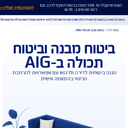
הצטרפו וקבלו עד 50% הנחה בביטוח המקיף לרכב, וגם
להצעת מחיר אונליין >>
כיסוי פגושים ב- 99 ₪
ח רכב
הצעה לביטוח דירה
לרכישת ביטוח נסיעות לחו"ל
אזור אישי
תביעות
לרכישת חבילת קילומטרים
לר
דירה
ביטוח מבנה ותכולה AIG -
יטוח מבנה וביטוח
הורדת מסמכי ביטוח רכב
הצעת מחיר לביטוח רכב
תכולה ב-AIG
צעת מחיר לביטוח דירה
ביטוח נסיעות לחו"ל
ביטוח בריאות
יחת תביעת רכב
רכישת חבילת קילומטרים
רכישת ביטוח יומי
נה ביטוחית לדירה ולרכוש עם אפשרויות להרחבת 