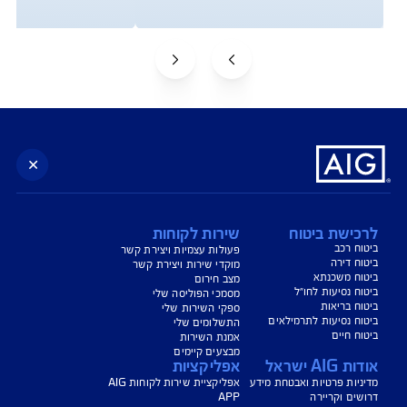
צג באופן כללי בלבד, והנוסח המחייב את איי אי ג'י ישראל חברה לביטוח בע"מ
AIG" או "החברה") הוא הנוסח המופיע בפוליסה ו/או בכתבי הכיסוי ו/או בכתבי השירות
רחבות והנספחים המצורפים לפוליסה.
יסויים ו/או כתבי השירות כרוכים בעלויות נוספות ו/או בתשלום השתתפות
 מסוימים מוגבלים לשעות הפעילות המפורטות בפוליסה ו/ או בכתבי השירות.
עים הם בכפוף לתנאי החברה
טוח בריאות - כפוף לרכישת פוליסת ניתוחים בישראל בחברה, בהתאם לתנאי
ומדיניות החיתום של החברה. איי איי ג'י ישראל חברה לביטוח בע"מ.
טוח דירה - תקף למצטרפים חדשים, המבצע ניתן ברכישת ביטוח דירה מבנה
קף המבצע עד 31.8.2026
*ביטוח משכנא הזול בישראל - על פי תעריפי מחשבון משרד האוצר, מסכום של 500
, במרבית הקריטריונים שנבדקו על ידי החברה.