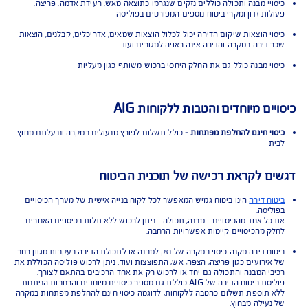
 הכיסויים בפוליסת ביטוח מבנה ותכולה
מבנה -
כיסוי למבנה הדירה, קירות, דלתות, צמודי מבנה, ארונות מטבח, שיש,
ות סולאריות, כלים סניטאריים ועוד
תכולה -
כיסוי לריהוט, מכשירי חשמל, חפצי ערך ופריטי רכוש נוספים. הכיסוי
שר חזרה מהירה למסלול חיים רגיל
 התנאים למבוטח
יי מבנה ותכולה כוללים נזקים שנגרמו כתוצאה מאש, רעידת אדמה, פריצה,
ות זדון ומקרי ביטוח נוספים המפורטים בפוליסה
י הוצאות שיקום הדירה יכול לכלול הוצאות שמאים, אדריכלים, קבלנים, הוצאות
דירה במקרה והדירה אינה ראויה למגורים ועוד