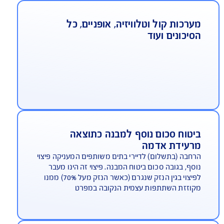
גנת משכנתא
כיסוי ייחודי של AIG לתקופת שיקום הדירה המבטיח
החזר משכנתא לתקופה של עד 12 חודשים, ותשלום
שכר דירה חלופית עד 18 חודשים (6 חודשים מעבר
וליסה התקנית) ועד גבול האחריות הנקוב בפוליסה
ערכות קול וטלוויזיה, אופניים, כל
סיכונים ועוד