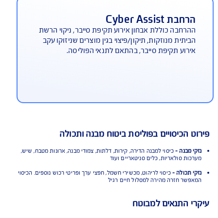
יטוח סכום נוסף למבנה כתוצאה
רעידת אדמה
חבה (בתשלום) לדיירי בתים משותפים המעניקה פיצוי
סף, בגובה סכום ביטוח המבנה. פיצוי זה הינו מעבר
לפיצוי בגין הנזק שנגרם (כאשר הנזק מעל 70%) ממנו
וזזת השתתפות עצמית הנקובה במפרט
בת Cyber Assist
רחבה כוללת אבחון אירוע תקיפת סייבר, ניקוי הרשת
יתית מנוזקות, תיקון/פיצוי בגין מוצרים שניזוקו עקב
רוע תקיפת סייבר, בהתאם לתנאי הפוליסה.