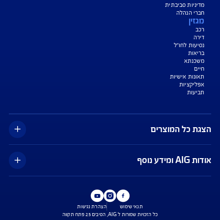
צג באופן כללי בלבד, והנוסח המחייב את איי אי ג'י ישראל חברה לביטוח בע"מ
AIG" או "החברה") הוא הנוסח המופיע בפוליסה ו/או בכתבי הכיסוי ו/או בכתבי השירות
רחבות והנספחים המצורפים לפוליסה.
יסויים ו/או כתבי השירות כרוכים בעלויות נוספות ו/או בתשלום השתתפות
 מסוימים מוגבלים לשעות הפעילות המפורטות בפוליסה ו/ או בכתבי השירות.
עים הם בכפוף לתנאי החברה
טוח בריאות - כפוף לרכישת פוליסת ניתוחים בישראל בחברה, בהתאם לתנאי
ומדיניות החיתום של החברה. איי איי ג'י ישראל חברה לביטוח בע"מ.
טוח דירה - תקף למצטרפים חדשים, המבצע ניתן ברכישת ביטוח דירה מבנה
קף המבצע עד 31.8.2026
*ביטוח משכנא הזול בישראל - על פי תעריפי מחשבון משרד האוצר, מסכום של 500
, במרבית הקריטריונים שנבדקו על ידי החברה.