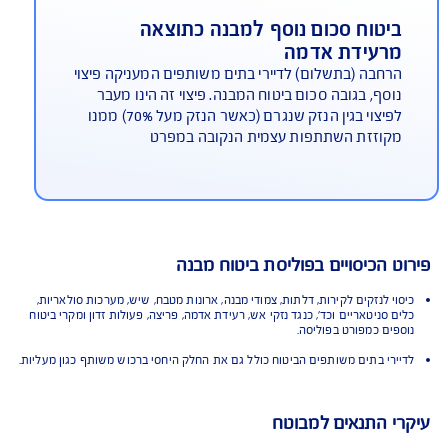
גנת משכנתא
כיסוי ייחודי של AIG לתקופת שיקום הדירה, המבטיח
החזר משכנתא לתקופה של עד 12 חודשים, ותשלום
שכר דירה חלופית עד 18 חודשים (6 חודשים מעבר
וליסה התקנית) ועד גבול האחריות הנקוב בפוליסה.
יטוח סכום נוסף למבנה כתוצאה
רעידת אדמה
חבה (בתשלום) לדיירי בתים משותפים המעניקה פיצוי
סף, בגובה סכום ביטוח המבנה. פיצוי זה הינו מעבר
לפיצוי בגין הנזק שנגרם (כאשר הנזק מעל 70%) ממנו
וזזת השתתפות עצמית הנקובה במפרט