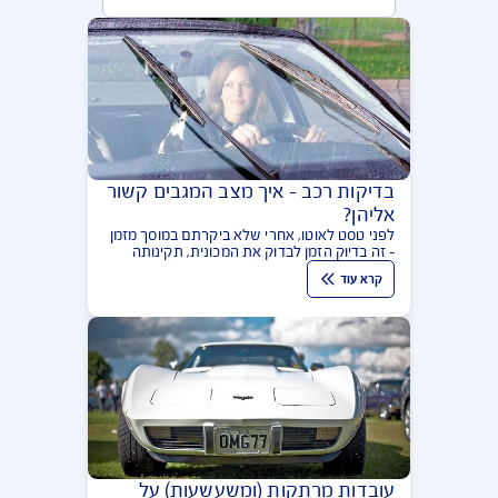
מאמרים בנושא רכב
הפופולריות ביותר
בדיקות רכב - איך מצב המגבים קשור
אליהן?
לפני טסט לאוטו, אחרי שלא ביקרתם במוסך מזמן
- זה בדיוק הזמן לבדוק את המכונית, תקינותה
ועמידותה. בירור מצב המגבים (הווישרים) של
קרא עוד
הרכב שלכם יכול לסייע בהחלטה האם צריך
לפנות לבדיקת רכב מקצועית או לא. כיצד?