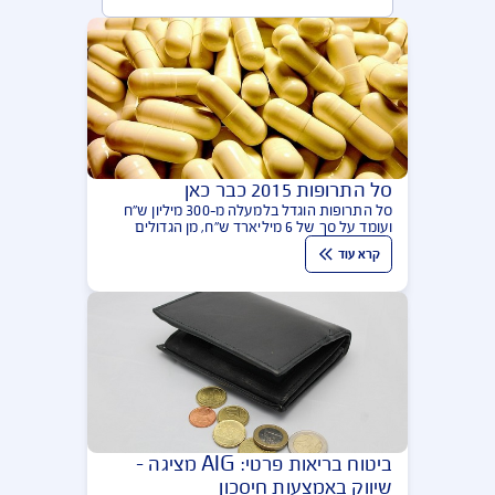
מאמרים בנושא ביטוח בריאות
הפופולריות ביותר
סל התרופות 2015 כבר כאן
סל התרופות הוגדל בלמעלה מ-300 מיליון ש"ח
ועומד על סך של 6 מיליארד ש"ח, מן הגדולים
והעשירים בעולם. יחד עם זאת זה הזמן לבדוק את
קרא עוד
פוליסות ביטוח הבריאות