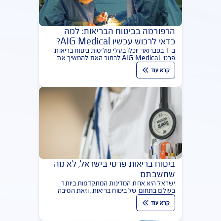
במחקר שבוצע לאחרונה מתברר כי אחוזי הגידול
במספר העוברים לטבעונות בישראל הם הגבוהים
קרא עוד
ביותר בעולם. בעוד שמחקרים נערמים ולא נמצאה
תשובה חד משמעית לשאלה: האם הטבעונות
בריאה?
הרפורמה בביטוח הבריאות: למה
כדאי לרכוש עכשיו AIG Medical?
ב-1 בפברואר יוכלו בעלי פוליסות ביטוח בריאות
פרטי AIG Medical לבחור האם להמשיך את
התוכנית או לעבור לפוליסה האחידה החדשה
קרא עוד
שהנהיג משרד האוצר. לפניכם השיקולים