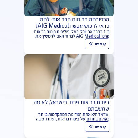
במחקר שבוצע לאחרונה מתברר כי אחוזי הגידול
במספר העוברים לטבעונות בישראל הם הגבוהים
קרא עוד
ביותר בעולם. בעוד שמחקרים נערמים ולא נמצאה
תשובה חד משמעית לשאלה: האם הטבעונות
בריאה?
הרפורמה בביטוח הבריאות: למה
כדאי לרכוש עכשיו AIG Medical?
ב-1 בפברואר יוכלו בעלי פוליסות ביטוח בריאות
פרטי AIG Medical לבחור האם להמשיך את
התוכנית או לעבור לפוליסה האחידה החדשה
קרא עוד
שהנהיג משרד האוצר. לפניכם השיקולים