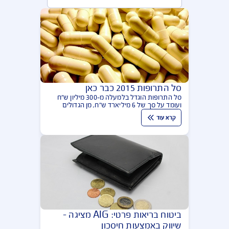
מאמרים בנושא ביטוח בריאות
הפופולריות ביותר
סל התרופות 2015 כבר כאן
סל התרופות הוגדל בלמעלה מ-300 מיליון ש"ח
ועומד על סך של 6 מיליארד ש"ח, מן הגדולים
והעשירים בעולם. יחד עם זאת זה הזמן לבדוק את
קרא עוד
פוליסות ביטוח הבריאות