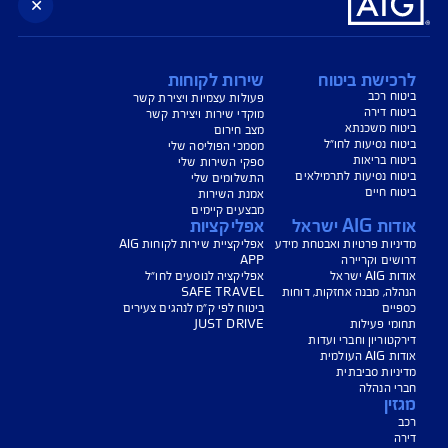
ישת ביטוח
שירות לקוחות
 רכב
פעולות עצמיות ויצירת קשר
 דירה
מוקדי שירות ויצירת קשר
ח משכנתא
מצב חירום
 נסיעות לחו״ל
מסמכי הפוליסה שלי
 בריאות
ספקי השירות שלי
 נסיעות לתרמילאים
התשלומים שלי
 חיים
אמנת השירות
מבצעים קיימים
A ישראל
אפליקציות
ות פרטיות ואבטחת מידע
אפליקציית שירות לקוחות AIG
ם וקריירה
APP
שראל
אפליקציה לנוסעים לחו"ל