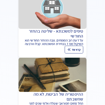
מחשבון ביטוח משכנתא: איך חוסכים
עשרות אלפי שקלים?
מחשבון ביטוח משכנתא באתר משרד האוצר
קובע: ביטוח המשכנתא של AIG הוא המשתלם
ביותר (במיוחד אונליין). חיסכון משמעותי לאורך חיי
קרא עוד
המשכנתא. תבדקו בעצמכם
טיפים למשכנתא - שליטה בהחזר
החודשי
על דעת רוב המומחים, גובה ההחזר החודשי הוא