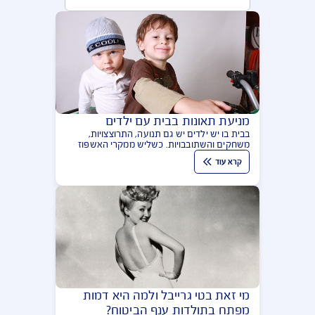
מאמרים בנושא תאונות אישיות
הפופולריות ביותר
מניעת תאונות בבית עם ילדים
בבית בו יש ילדים יש גם תנועה, התרוצצויות,
משחקים והשתובבויות. כשליש ממקרי האשפוז
של ילדים בישראל נובעים מתאונות שקרו לילדים
קרא עוד
במרחב הביתי. מקום חשוב בכל הקשור מניעת
תאונות בבית תופס ענין החינוך