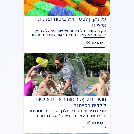
חשובים, אך משרד האוצר מציב אחד מעל כולם -
טיפול בתביעות ביטוח. הכירו את מדד השירות
קרא עוד
לטיפול בתביעות האובייקטיבי ביותר
על ניקיון לפסח ועל ביטוח תאונות
אישיות
תקופה מועדת לתאונות אישיות היא ללא ספק
התקופה שלפני חג הפסח. בעוד אנו מותחים את
גופנו אל התריסים, או מתכופפים אל הרצפה, אנו
קרא עוד
חשופים לנפילות, החלקות ופציעות. אז לפני
שאתם עושים ניקיון לפסח כמה טיפים לניקיון ועוד
אחד לביטוח