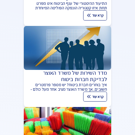
מי זאת בטי גרייבל ולמה היא דמות
מפתח בתולדות ענף הביטוח?
התיעוד ההיסטורי של ענף הביטוח אינו מפרט
תחת איזו קטגוריה הונפקה הפוליסה המיוחדת
עבור בטי גרייבל ואולפני פוקס. הפתרון עבורכם
קרא עוד
הוא ביטוח תאונות אישיות
מדד השירות של משרד האוצר
לבדיקת חברות ביטוח
איך בוחרים חברת ביטוח? יש מספר פרמטרים