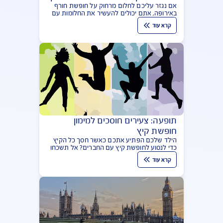
חופשת חורף באירופה – תחליפי מרק
אם נגזר עליכם לחלום מרחוק על חופשת חורף
באירופה, אתם יכולים להעשיר את החלומות עם
מרק אירופי מפנק, שגם מחמם את הגוף והנפש
קרא עוד
וגם עוטף בניחוחות של נוסטלגיה
תופעה: צעירים חוסכים למימון
חופשת קיץ
הילד שלכם הפתיע אתכם כאשר חסך כל הקיץ