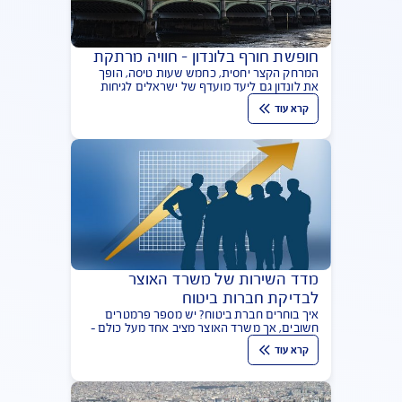
כדי לנסוע לחופשת קיץ עם החברים? אל תשכחו
לוודא שיש לו ביטוח נסיעות לחו"ל
קרא עוד
חופשת חורף בלונדון – חוויה מרתקת
המרחק הקצר יחסית, כחמש שעות טיסה, הופך
את לונדון גם ליעד מועדף של ישראלים לגיחות
קצרות כגון סופי שבוע וחופשות נושא כגון תיאטרון
קרא עוד
וכדורגל. אל תשכחו ביטוח נסיעות לחו"ל