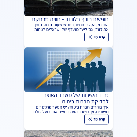
כדי לנסוע לחופשת קיץ עם החברים? אל תשכחו
לוודא שיש לו ביטוח נסיעות לחו"ל
קרא עוד
חופשת חורף בלונדון – חוויה מרתקת
המרחק הקצר יחסית, כחמש שעות טיסה, הופך
את לונדון גם ליעד מועדף של ישראלים לגיחות
קצרות כגון סופי שבוע וחופשות נושא כגון תיאטרון
קרא עוד
וכדורגל. אל תשכחו ביטוח נסיעות לחו"ל