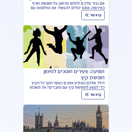
חופשת חורף באירופה – תחליפי מרק
אם נגזר עליכם לחלום מרחוק על חופשת חורף
באירופה, אתם יכולים להעשיר את החלומות עם
מרק אירופי מפנק, שגם מחמם את הגוף והנפש
קרא עוד
וגם עוטף בניחוחות של נוסטלגיה
תופעה: צעירים חוסכים למימון
חופשת קיץ
הילד שלכם הפתיע אתכם כאשר חסך כל הקיץ