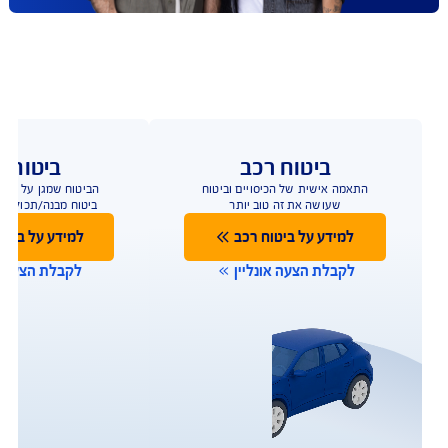
כבר 9 שנים ברציפות
*
משכנתא עושים בבנק, אבל
ביטוח משכנתא עושים ב-AIG
עוברים עכשיו ומשלמים עד 40%
פחות
להצעת מחיר אונליין
*על פי תעריפי מחשבון משרד האוצר, מסכום של 500 אלף
ש"ח, במרבית הקריטריונים שנבדקו על ידי החברה.