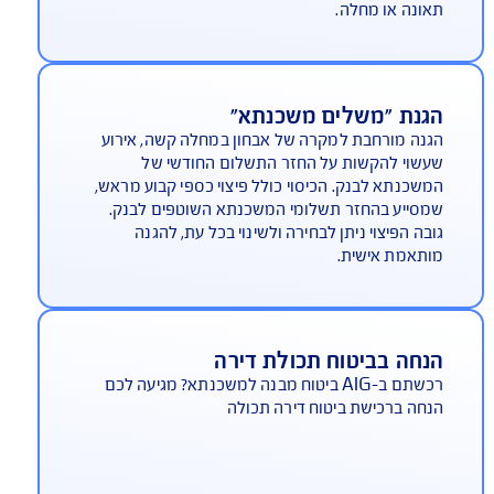
רחבה ייחודית (בתשלום) גם לנכות
וחלטת וצמיתה**
AIG מציעה, בנוסף לכיסוי למקרה מוות, במסגרת ביטוח
ים למשכנתא, גם כיסוי למקרי נכות שמבטיח את
זר המשכנתא ע"י חברת הביטוח, גם במקרה שאחד
בוטחים איבד את יכולת ההשתכרות עקב נכות
מוחלטת וצמיתה בשיעור של 75% לפחות, כתוצאה מכל
ונה או מחלה.
גנת "משלים משכנתא"
נה מורחבת למקרה של אבחון במחלה קשה, אירוע
שוי להקשות על החזר התשלום החודשי של
שכנתא לבנק. הכיסוי כולל פיצוי כספי קבוע מראש,