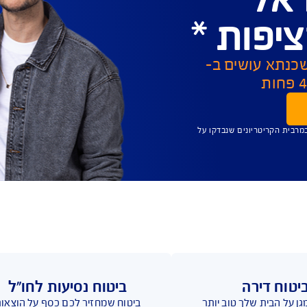
סמכים 
מסמך אישור מס
פי