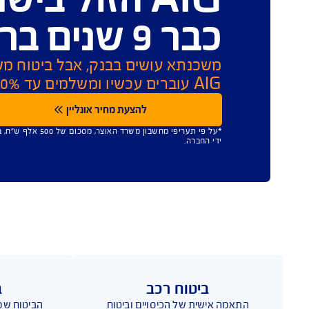
צפייה והורדת מסמכים
העלאת מ
טוח משכנתא ב
AIG הזול בישראל