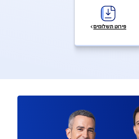
טפסים, מסמכים ופוליסות- מהדורות קודמות