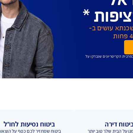
סמכים 
מסמך אישור מס
פי