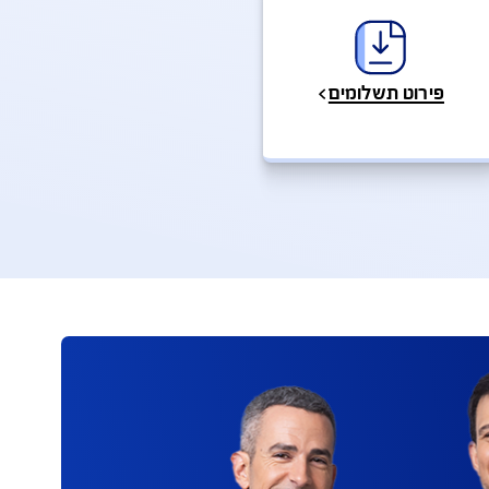
טפסים, מסמכים ופוליסות- מהדורות קודמות