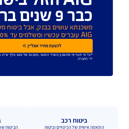
צפייה והורדת מסמכים
העלאת מ
טוח משכנתא ב
AIG הזול בישראל