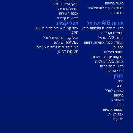
**נכות לצמיתות בשיעור של 75% לפחות, אשר בעקבותיה וכתוצאה ממנה, ועל פי
ופא מומחה מטעם המבטח, המבוטח אינו יכול להמשיך בעיסוק כלשהו לצמיתות
 פוליסות ביטוח משכנתא החל מתאריך 2.8.06, ואינו מותנה בתשלום נוסף.
צג באופן כללי בלבד, והנוסח המחייב את איי אי ג'י ישראל חברה לביטוח בע"מ
AIG" או "החברה") לרבות לעניין החזרת יתרת ההלוואה הוא הנוסח המופיע בפוליסה
תבי הכיסוי ו/או בכתבי השירות ו/או בהרחבות המצורפים לפוליסה.
יסויים כרוכים בתשלום נוסף.
נו כאן לשירותכם בכל דבר
ועניין
הורדת מסמכי ביטוח רכב
הצעת מחיר לביטוח רכב