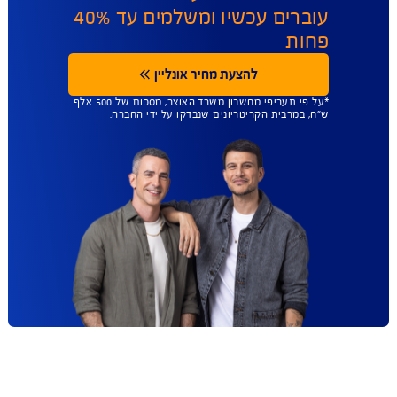
ביטוח משכנתא ב
AIG הזול בישראל
כבר 9 שנים ברציפות
*
משכנתא עושים בבנק, אבל
ביטוח משכנתא עושים ב-AIG
עוברים עכשיו ומשלמים עד 40%
פחות
להצעת מחיר אונליין
*על פי תעריפי מחשבון משרד האוצר, מסכום של 500 אלף