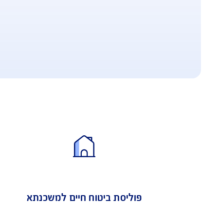
זול ביותר עפ"י נתוני משרד האוצר*