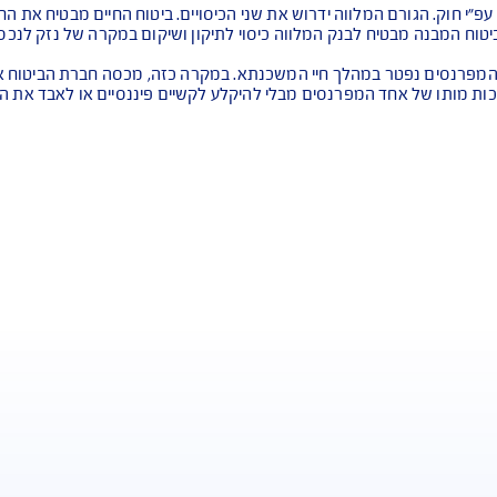
הדירה המשועבדת לבנק כתוצאה ממקרי ביטוח כמו רעידת אדמה, שר
מחלה קשה, כיסוי ל-45 מחלות
 בנפרד ומגורמים שונים
לווה ידרוש את שני הכיסויים. ביטוח החיים מבטיח את החזר המש
לבנק המלווה כיסוי לתיקון ושיקום במקרה של נזק לנכס
מהלך חיי המשכנתא. במקרה כזה, מכסה חברת הביטוח את יתרת 
פרנסים מבלי להיקלע לקשיים פיננסיים או לאבד את הבית.