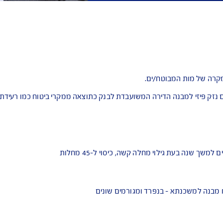
 ב-
ריטריונים שנבדקו על
טח/ים.