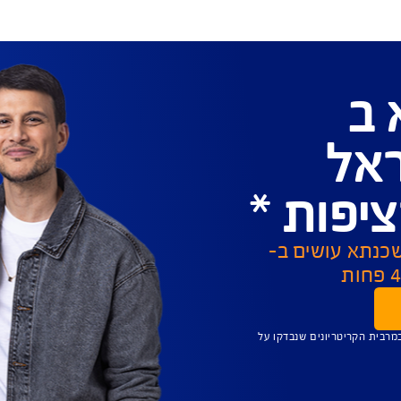
ת המשכנתא בבנק. בנוסף, ישולם למוטבים
דים) סכום השווה לסכום יתרת המשכנתא
בנק