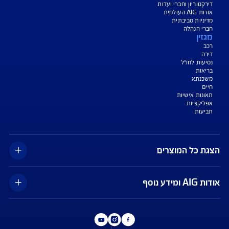
צעת מחיר לביטוח דירה
ביטוח נסיעות לחו"ל
ביטוח בריאות
יחת תביעת רכב
רכישת חבילת קילומטרים
רכישת ביטוח יומי
טחים שבשליטת ו/או ניהול הרשות הפלסטינית
צג באופן כללי בלבד, והנוסח המחייב את איי אי ג'י ישראל חברה לביטוח בע"מ
AIG" או "החברה") הוא הנוסח המופיע בפוליסה ו/או בכתבי הכיסוי ו/או בכתבי השירות
רחבות והנספחים המצורפים לפוליסה.
יסויים ו/או כתבי השירות כרוכים בעלויות נוספות ו/או בתשלום השתתפות
 מסוימים מוגבלים לשעות הפעילות המפורטות בפוליסה ו/ או בכתבי השירות.
עים הם בכפוף לתנאי החברה