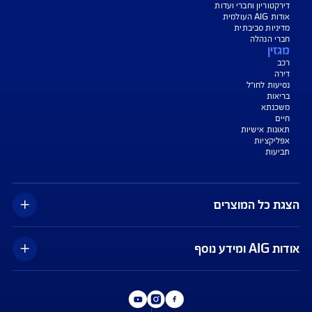
צעת מחיר לביטוח דירה
ביטוח נסיעות לחו"ל
ביטוח בריאות
יחת תביעת רכב
רכישת חבילת קילומטרים
רכישת ביטוח יומי
טחים שבשליטת ו/או ניהול הרשות הפלסטינית
צג באופן כללי בלבד, והנוסח המחייב את איי אי ג'י ישראל חברה לביטוח בע"מ
AIG" או "החברה") הוא הנוסח המופיע בפוליסה ו/או בכתבי הכיסוי ו/או בכתבי השירות
רחבות והנספחים המצורפים לפוליסה.
יסויים ו/או כתבי השירות כרוכים בעלויות נוספות ו/או בתשלום השתתפות
 מסוימים מוגבלים לשעות הפעילות המפורטות בפוליסה ו/ או בכתבי השירות.
עים הם בכפוף לתנאי החברה