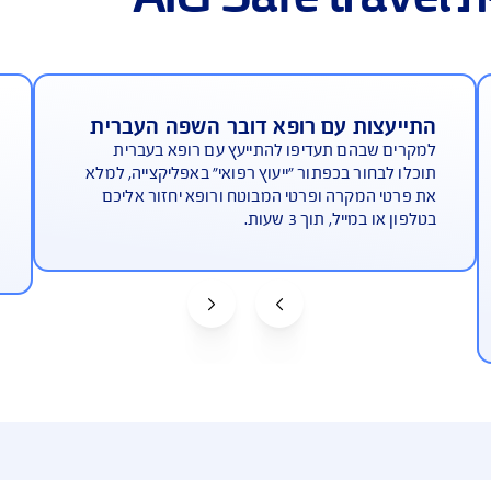
ת עם רופא דובר השפה העברית
קבלת ה
הם תעדיפו להתייעץ עם רופא בעברית
כדי לפתו
ור בכפתור "ייעוץ רפואי" באפליקצייה, למלא
כפתור "
מקרה ופרטי המבוטח ורופא יחזור אליכם
אפשר לה