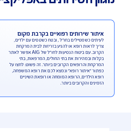
תים באפליקציית AIG Safe travel
רותים רפואיים בקרבת מקום
התייעצו
יילים בחו"ל , ובטח כשטסים עם ילדים,
למקרים שב
רופא או להגיע בזריזות לבית המרקחת
תוכלו לבח
הקרוב. עם ביטוח הנסיעות לחו"ל של AIG אפשר לאתר
את פרטי ה