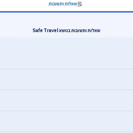
יל, תוך 3 שעות.
מטלפון 
האשראי א
שאלות ותשובות
שאלות ותשובות בנושא Safe Travel