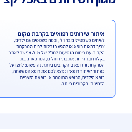
תים באפליקציית AIG Safe travel
רותים רפואיים בקרבת מקום
התייעצו
יילים בחו"ל , ובטח כשטסים עם ילדים,
למקרים שב
רופא או להגיע בזריזות לבית המרקחת
תוכלו לבח
הקרוב. עם ביטוח הנסיעות לחו"ל של AIG אפשר לאתר
את פרטי ה