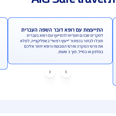
ת עם רופא דובר השפה העברית
קבלת ה
הם תעדיפו להתייעץ עם רופא בעברית
כדי לפתו
ור בכפתור "ייעוץ רפואי" באפליקצייה, למלא
כפתור "
מקרה ופרטי המבוטח ורופא יחזור אליכם
אפשר לה