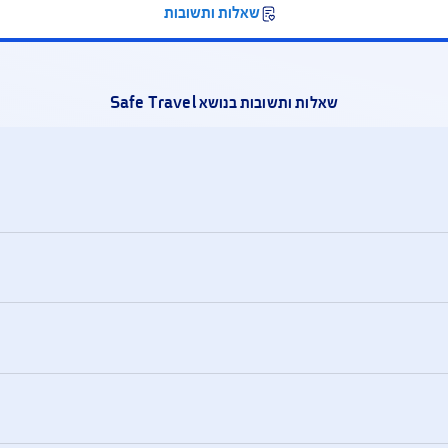
יל, תוך 3 שעות.
מטלפון 
האשראי א
שאלות ותשובות
שאלות ותשובות בנושא Safe Travel