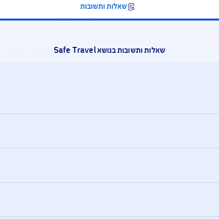
יל, תוך 3 שעות.
מטלפון 
האשראי א
שאלות ותשובות
שאלות ותשובות בנושא Safe Travel