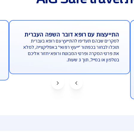
ת עם רופא דובר השפה העברית
קבלת ה
הם תעדיפו להתייעץ עם רופא בעברית
כדי לפתו
ור בכפתור "ייעוץ רפואי" באפליקצייה, למלא
כפתור "
מקרה ופרטי המבוטח ורופא יחזור אליכם
אפשר לה