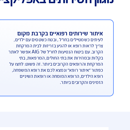
תים באפליקציית AIG Safe travel
רותים רפואיים בקרבת מקום
התייעצו
יילים בחו"ל , ובטח כשטסים עם ילדים,
למקרים שב
רופא או להגיע בזריזות לבית המרקחת
תוכלו לבח
הקרוב. עם ביטוח הנסיעות לחו"ל של AIG אפשר לאתר
את פרטי ה