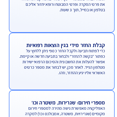
הקרוב. עם ביטוח הנסיעות לחו"ל של AIG אפשר לאתר
לות ובמהירות את בתי החולים, המרפאות, בתי
רקחת והרופאים הקרובים ביותר. זה פשוט: לחצו על
תור "איתור רופא" ונמצא לכם את רופא המשפחה,
פא הילדים, הרופא המומחה או רופאת השיניים
מינים והקרובים ביותר.
תייעצות עם רופא דובר השפה העברית
קרים שבהם תעדיפו להתייעץ עם רופא בעברית
כלו לבחור בכפתור "ייעוץ רפואי" באפליקצייה, למלא
 פרטי המקרה ופרטי המבוטח ורופא יחזור אליכם
לפון או במייל, תוך 3 שעות.