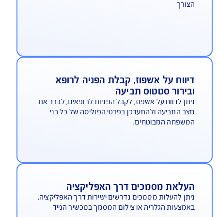
בלת החזר מידי בגין הוצאות רפואיות
י לפתוח תביעה ולקבל החזר כספי ניתן ללחוץ על
תור "בקשה להחזר" ולבחור בתביעה חדשה או קיימת.
שר להעלות את החשבונית והסיכום הרפואי ישירות
לפון הנייד. לאחר מכן, יש לבחור את מספר כרטיס
שראי אליו יגיע ההחזר, וזהו.
ספרי חירום: שגרירות, משטרה וכו'
פליקציה מאפשרת גישה מהירה למספרי חירום
ומיים (שגרירויות, משטרה, אמבולנס וכו') למקרה
ורך