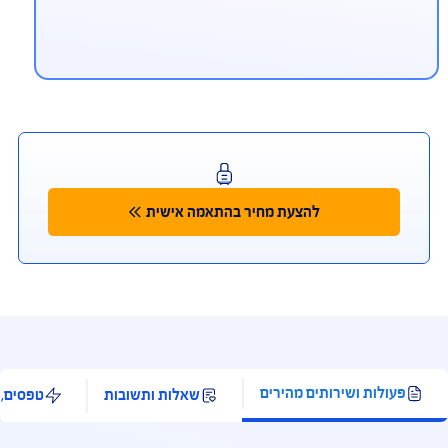
יתן לפנות למוקד החירום הרפואי גם
ווטסאפ ובמייל
ווטסאפ 972-54-9940911+, מייל aig.medical@ima-
mc.co
ליקציית Safe Travel
מאפשרת לך להתייעץ עם רופא בעברית 24/7, לאתר
רותים רפואיים ובתי מרקחת לידך, ולקבל החזר מידי
רטיס האשראי, בכפוף לתנאי השימוש ולאישור ונהלי
רות כרטיסי האשראי