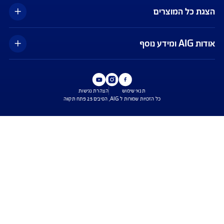
כפוף לנהלי חברות כרטיסי האשראי ומתאפשר בכרטיסים ויזה וישראכרט בלבד,
עד לסך של 500 דולר ובעניין הוצאות רפואיות בלבד. ייתכנו עיכובים בביצוע ההחזר
בפועל. השירות הינו בכפוף לתנאי השימוש באפליקציית Safe Travel בלבד, כפי
ו מעת לעת. איי אי ג'י ישראל חברה לביטוח בע"מ
עים הם בכפוף לתנאי החברה
טוח בריאות - כפוף לרכישת פוליסת ניתוחים בישראל בחברה, בהתאם לתנאי
ומדיניות החיתום של החברה. איי איי ג'י ישראל חברה לביטוח בע"מ.
טוח דירה - תקף למצטרפים חדשים, המבצע ניתן ברכישת ביטוח דירה מבנה
קף המבצע עד 31.8.2026
ביטוח משכנא הזול בישראל - על פי תעריפי מחשבון משרד האוצר, מסכום של 500 אלף
רבית הקריטריונים שנבדקו על ידי החברה.
ישת ביטוח
שירות לקוחות