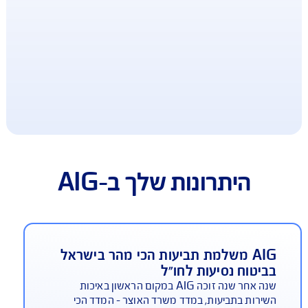
ב-AIG