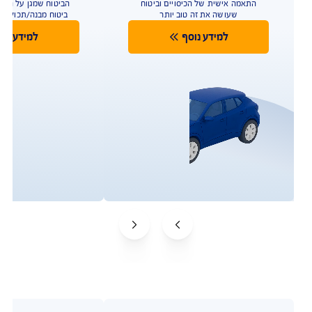
לטיפולים רגשיים לילדים, פיצוי
כספי בגילוי עד 48 מחלות קשות
ועוד
להצעת מחיר משתלמת
בהתאם לתנאי הפוליסה ולמדיניות החיתום של החברה. איי
איי ג'י ישראל חברה לביטוח בע"מ. ביטוח הבריאות של AIG
במקום הראשון במדד השירות על פי דירוג רשות שוק ההון
לשנת 2024