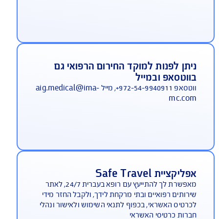
יסוי צד ג' כלול בפוליסת הבסיס ללא
שלום
סוי צד ג' הינו רכיב אינטגרלי ברובד הראשי של ביטוח
ות לחו"ל. ב-AIG הוא ניתן חינם לכל מבוטח.
מוקד חירום רפואי דובר עברית 24 שעות
יממה
 מחו"ל: 972-3-9191155+