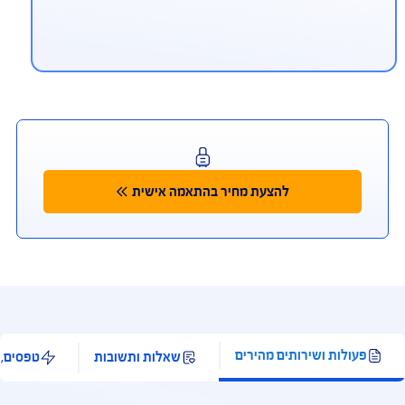
יתן לפנות למוקד החירום הרפואי גם
ווטסאפ ובמייל
ווטסאפ 972-54-9940911+, מייל aig.medical@ima-
mc.co
ליקציית Safe Travel
מאפשרת לך להתייעץ עם רופא בעברית 24/7, לאתר
רותים רפואיים ובתי מרקחת לידך, ולקבל החזר מידי
רטיס האשראי, בכפוף לתנאי השימוש ולאישור ונהלי
רות כרטיסי האשראי