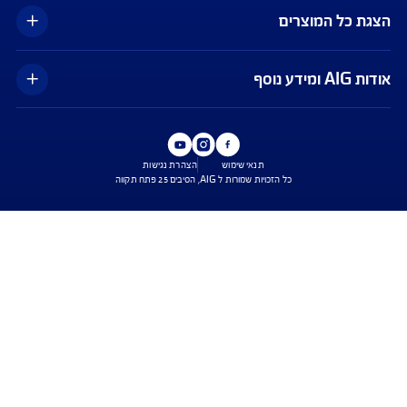
כפוף לנהלי חברות כרטיסי האשראי ומתאפשר בכרטיסים ויזה וישראכרט בלבד,
עד לסך של 500 דולר ובעניין הוצאות רפואיות בלבד. ייתכנו עיכובים בביצוע ההחזר
בפועל. השירות הינו בכפוף לתנאי השימוש באפליקציית Safe Travel בלבד, כפי
ו מעת לעת. איי אי ג'י ישראל חברה לביטוח בע"מ
עים הם בכפוף לתנאי החברה
טוח בריאות - כפוף לרכישת פוליסת ניתוחים בישראל בחברה, בהתאם לתנאי
ומדיניות החיתום של החברה. איי איי ג'י ישראל חברה לביטוח בע"מ.
טוח דירה - תקף למצטרפים חדשים, המבצע ניתן ברכישת ביטוח דירה מבנה
קף המבצע עד 31.8.2026
ביטוח משכנא הזול בישראל - על פי תעריפי מחשבון משרד האוצר, מסכום של 500 אלף
רבית הקריטריונים שנבדקו על ידי החברה.
ישת ביטוח
שירות לקוחות