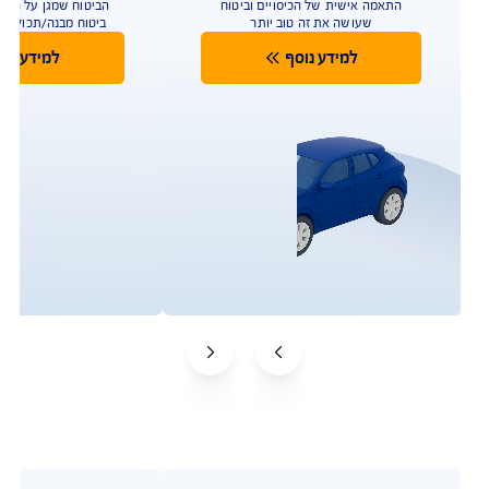
לטיפולים רגשיים לילדים, פיצוי
כספי בגילוי עד 48 מחלות קשות
ועוד
להצעת מחיר משתלמת
בהתאם לתנאי הפוליסה ולמדיניות החיתום של החברה. איי
איי ג'י ישראל חברה לביטוח בע"מ. ביטוח הבריאות של AIG
במקום הראשון במדד השירות על פי דירוג רשות שוק ההון
לשנת 2024