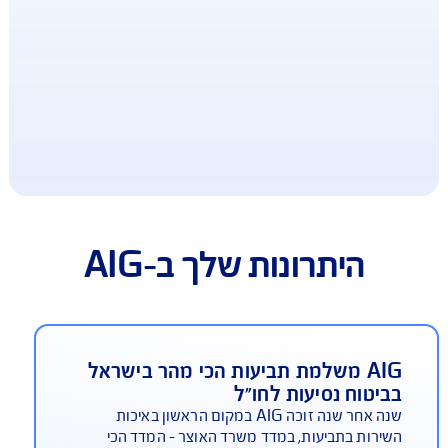
ב-AIG