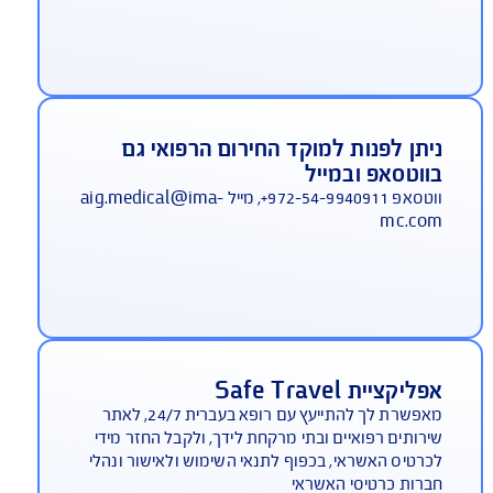
יסוי צד ג' כלול בפוליסת הבסיס ללא
שלום
סוי צד ג' הינו רכיב אינטגרלי ברובד הראשי של ביטוח
ות לחו"ל. ב-AIG הוא ניתן חינם לכל מבוטח.
מוקד חירום רפואי דובר עברית 24 שעות
יממה
 מחו"ל: 972-3-9191155+