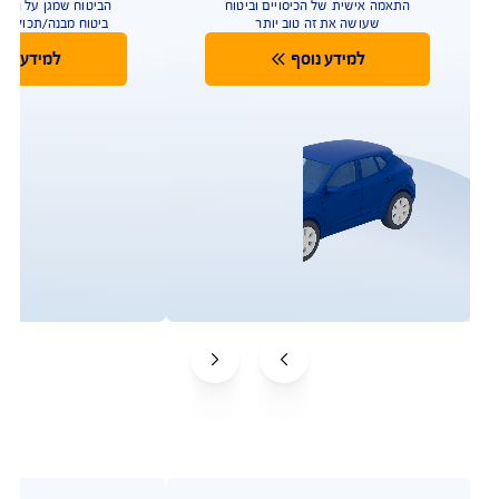
לטיפולים רגשיים לילדים, פיצוי
כספי בגילוי עד 48 מחלות קשות
ועוד
להצעת מחיר משתלמת
בהתאם לתנאי הפוליסה ולמדיניות החיתום של החברה. איי
איי ג'י ישראל חברה לביטוח בע"מ. ביטוח הבריאות של AIG
במקום הראשון במדד השירות על פי דירוג רשות שוק ההון
לשנת 2024