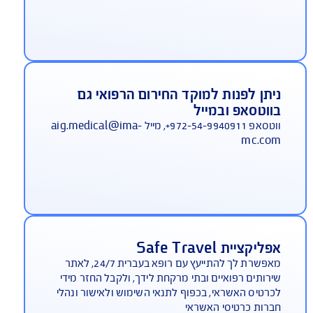
יסוי צד ג' כלול בפוליסת הבסיס ללא
שלום
סוי צד ג' הינו רכיב אינטגרלי ברובד הראשי של ביטוח
ות לחו"ל. ב-AIG הוא ניתן חינם לכל מבוטח.
מוקד חירום רפואי דובר עברית 24 שעות
יממה
 מחו"ל: 972-3-9191155+