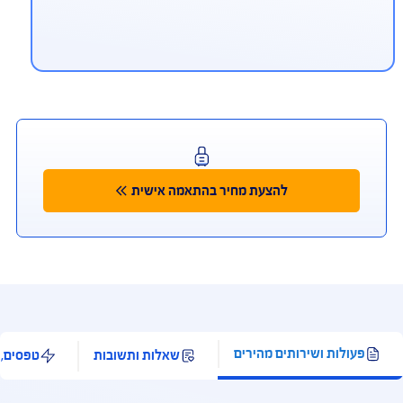
יתן לפנות למוקד החירום הרפואי גם
ווטסאפ ובמייל
ווטסאפ 972-54-9940911+, מייל aig.medical@ima-
mc.co
ליקציית Safe Travel
מאפשרת לך להתייעץ עם רופא בעברית 24/7, לאתר
רותים רפואיים ובתי מרקחת לידך, ולקבל החזר מידי
רטיס האשראי, בכפוף לתנאי השימוש ולאישור ונהלי
רות כרטיסי האשראי