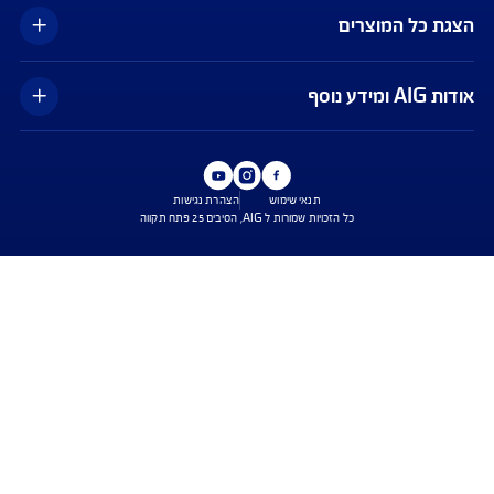
כפוף לנהלי חברות כרטיסי האשראי ומתאפשר בכרטיסים ויזה וישראכרט בלבד,
עד לסך של 500 דולר ובעניין הוצאות רפואיות בלבד. ייתכנו עיכובים בביצוע ההחזר
בפועל. השירות הינו בכפוף לתנאי השימוש באפליקציית Safe Travel בלבד, כפי
ו מעת לעת. איי אי ג'י ישראל חברה לביטוח בע"מ
עים הם בכפוף לתנאי החברה
טוח בריאות - כפוף לרכישת פוליסת ניתוחים בישראל בחברה, בהתאם לתנאי
ומדיניות החיתום של החברה. איי איי ג'י ישראל חברה לביטוח בע"מ.
טוח דירה - תקף למצטרפים חדשים, המבצע ניתן ברכישת ביטוח דירה מבנה
קף המבצע עד 31.8.2026
ביטוח משכנא הזול בישראל - על פי תעריפי מחשבון משרד האוצר, מסכום של 500 אלף
רבית הקריטריונים שנבדקו על ידי החברה.
ישת ביטוח
שירות לקוחות