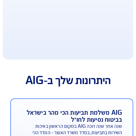
ב-AIG