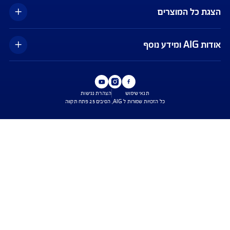
כפוף לנהלי חברות כרטיסי האשראי ומתאפשר בכרטיסים ויזה וישראכרט בלבד,
עד לסך של 500 דולר ובעניין הוצאות רפואיות בלבד. ייתכנו עיכובים בביצוע ההחזר
בפועל. השירות הינו בכפוף לתנאי השימוש באפליקציית Safe Travel בלבד, כפי
ו מעת לעת. איי אי ג'י ישראל חברה לביטוח בע"מ
עים הם בכפוף לתנאי החברה
טוח בריאות - כפוף לרכישת פוליסת ניתוחים בישראל בחברה, בהתאם לתנאי
ומדיניות החיתום של החברה. איי איי ג'י ישראל חברה לביטוח בע"מ.
טוח דירה - תקף למצטרפים חדשים, המבצע ניתן ברכישת ביטוח דירה מבנה
קף המבצע עד 31.8.2026
ביטוח משכנא הזול בישראל - על פי תעריפי מחשבון משרד האוצר, מסכום של 500 אלף
רבית הקריטריונים שנבדקו על ידי החברה.
ישת ביטוח
שירות לקוחות