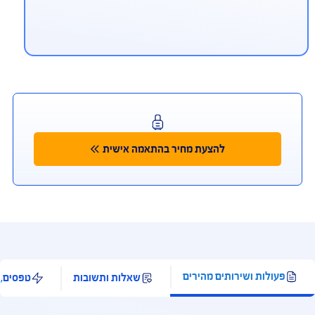
יתן לפנות למוקד החירום הרפואי גם
ווטסאפ ובמייל
ווטסאפ 972-54-9940911+, מייל aig.medical@ima-
mc.co
ליקציית Safe Travel
מאפשרת לך להתייעץ עם רופא בעברית 24/7, לאתר
רותים רפואיים ובתי מרקחת לידך, ולקבל החזר מידי
רטיס האשראי, בכפוף לתנאי השימוש ולאישור ונהלי
רות כרטיסי האשראי