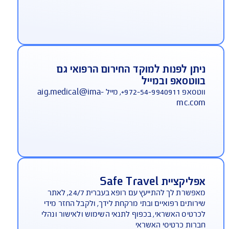
יסוי צד ג' כלול בפוליסת הבסיס ללא
שלום
סוי צד ג' הינו רכיב אינטגרלי ברובד הראשי של ביטוח
ות לחו"ל. ב-AIG הוא ניתן חינם לכל מבוטח.
מוקד חירום רפואי דובר עברית 24 שעות
יממה
 מחו"ל: 972-3-9191155+