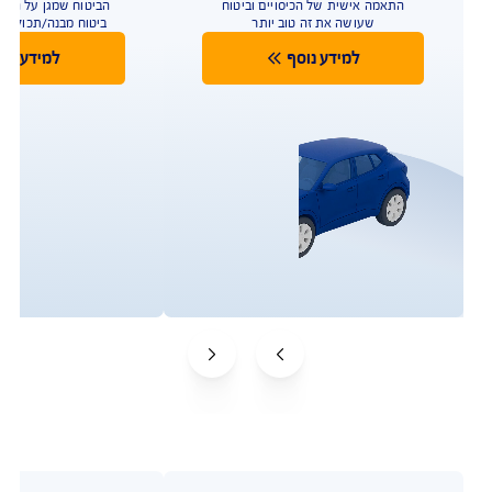
לטיפולים רגשיים לילדים, פיצוי
כספי בגילוי עד 48 מחלות קשות
ועוד
להצעת מחיר משתלמת
בהתאם לתנאי הפוליסה ולמדיניות החיתום של החברה. איי
איי ג'י ישראל חברה לביטוח בע"מ. ביטוח הבריאות של AIG
במקום הראשון במדד השירות על פי דירוג רשות שוק ההון
לשנת 2024