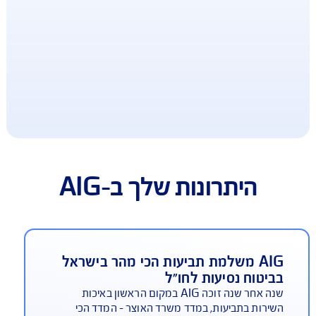
ב-AIG