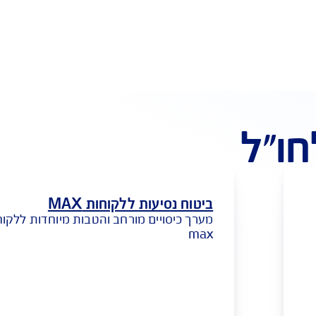
לת החזר מידי לכרטיס האשראי
באפליקציית Safe Travel
"ל