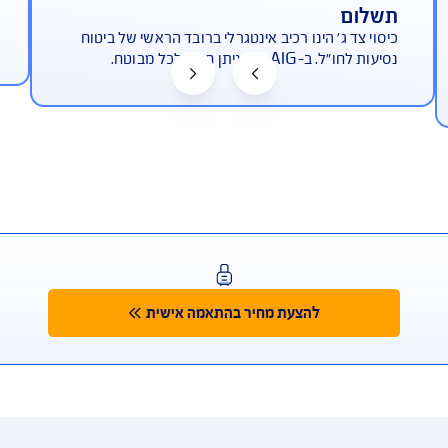
ד ג' כלול בפוליסת הבסיס ללא
ביממה
' הינו רכיב אינטגרלי ברובד הראשי של ביטוח
חיוג מחו"ל: 191155
תן חינם לכל מבוטח.