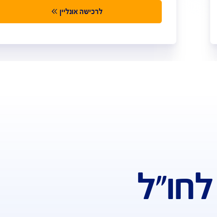
ביטוח נסיעות לחוʺל לתרמילאים
ביטוח מותאם לתרמילאים שמעניק כיסוי רחב
לטיול שלך
איתור וחילוץ עם מגנוס
מוקד שירות רפואי בעברית 24/7
מתניידים בעולם עם אפליקציית Safe Travel
למידע נוסף >>
לרכישה אונליין