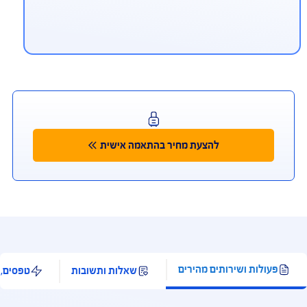
יתן לפנות למוקד החירום הרפואי גם
ווטסאפ ובמייל
ווטסאפ 972-54-9940911+, מייל aig.medical@ima-
mc.co
ליקציית Safe Travel
מאפשרת לך להתייעץ עם רופא בעברית 24/7, לאתר
רותים רפואיים ובתי מרקחת לידך, ולקבל החזר מידי
רטיס האשראי, בכפוף לתנאי השימוש ולאישור ונהלי
רות כרטיסי האשראי