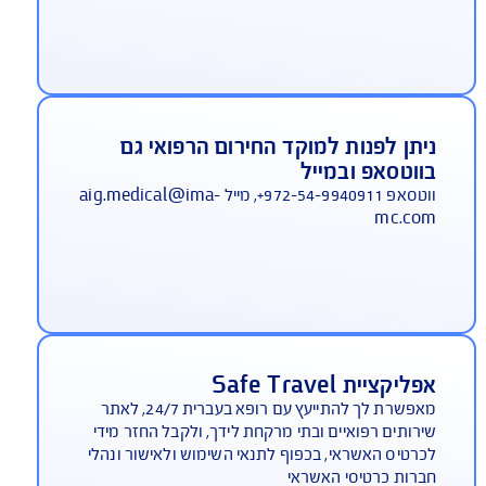
יסוי צד ג' כלול בפוליסת הבסיס ללא
שלום
סוי צד ג' הינו רכיב אינטגרלי ברובד הראשי של ביטוח
ות לחו"ל. ב-AIG הוא ניתן חינם לכל מבוטח.
מוקד חירום רפואי דובר עברית 24 שעות
יממה
 מחו"ל: 972-3-9191155+