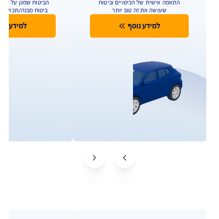
לטיפולים רגשיים לילדים, פיצוי
כספי בגילוי עד 48 מחלות קשות
ועוד
להצעת מחיר משתלמת
בהתאם לתנאי הפוליסה ולמדיניות החיתום של החברה. איי
איי ג'י ישראל חברה לביטוח בע"מ. ביטוח הבריאות של AIG
במקום הראשון במדד השירות על פי דירוג רשות שוק ההון
לשנת 2024