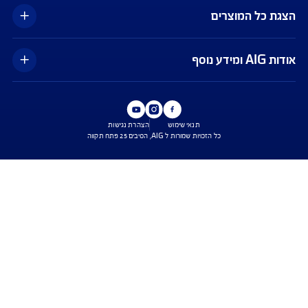
כפוף לנהלי חברות כרטיסי האשראי ומתאפשר בכרטיסים ויזה וישראכרט בלבד,
עד לסך של 500 דולר ובעניין הוצאות רפואיות בלבד. ייתכנו עיכובים בביצוע ההחזר
בפועל. השירות הינו בכפוף לתנאי השימוש באפליקציית Safe Travel בלבד, כפי
ו מעת לעת. איי אי ג'י ישראל חברה לביטוח בע"מ
עים הם בכפוף לתנאי החברה
טוח בריאות - כפוף לרכישת פוליסת ניתוחים בישראל בחברה, בהתאם לתנאי
ומדיניות החיתום של החברה. איי איי ג'י ישראל חברה לביטוח בע"מ.
טוח דירה - תקף למצטרפים חדשים, המבצע ניתן ברכישת ביטוח דירה מבנה
קף המבצע עד 31.8.2026
ביטוח משכנא הזול בישראל - על פי תעריפי מחשבון משרד האוצר, מסכום של 500 אלף
רבית הקריטריונים שנבדקו על ידי החברה.
ישת ביטוח
שירות לקוחות