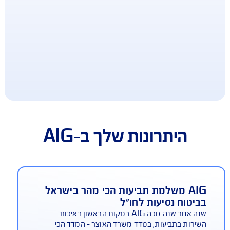
ב-AIG