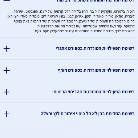
aig.medical@ima-mc.com
רטיס ישראכרט ואמריקן אקספרס הזכאים להטבה בכפוף לתקנון
מידע אודות פעילויות
מידע אודות פעילויות
מדינות המוחרגות מהכיסוי הביטוחי
ארוס, אוקראינה, קובה, הרפובליקה הדמוקרטית של קונגו, אפגניסטן, עיראק,
דאן, סוריה, סעודיה, תימן, איראן, לבנון, צפון קוריאה, לוב, סומליה, מאלי, חצי האי
פובליקה העממית של דונייצק, הרפובליקה העממית של לוהנסק. זאת בנוסף