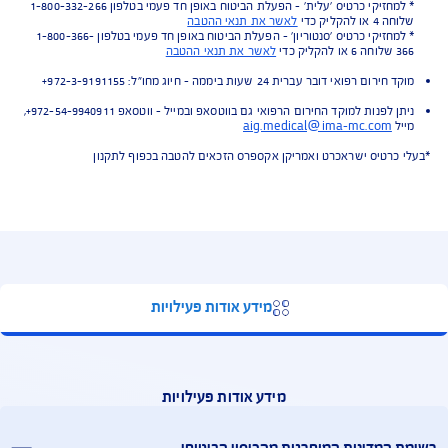
 רפואית לישראל, הריון שאובחן לראשונה בחו"ל (עד שבוע 12)
תי חילוץ - ניתן להסרה עפ"י דרישה
י צד ג' - ניתן ללא עלות לכל תקופת הנסיעה!
ות בתשלום לבחירתכם - כיסוי לכבודה, כיסוי לגניבת מחשב נישא וטאבלט,
 לגניבת טלפון נייד בחו"ל קיצור נסיעה, ביטול נסיעה (מהסיבות המפורטות בתנאי
יסה), ספורט אתגרי, ספורט חורף, הריון, החמרת מצב רפואי קודם, ביטול
פות עצמית לרכב שכור.
התנאים למבוטח
נת ליהנות מההטבה יש לרכוש את הביטוח בטרם כל נסיעה. ניתן לרכוש את
וח דרך
האתר
או בטלפון 03-6381919
ת הביטוח למחזיקי כרטיס "עלית" / "סנטוריון"
* למחזיקי כרטיס 'עלית' - הפעלת הביטוח באופן חד פעמי בטלפון 1-800-332-266
הקליק כדי
לאשר את תנאי ההטבה
* למחזיקי כרטיס 'סנטוריון' - הפעלת הביטוח באופן חד פעמי בטלפון 1-800-366-
לאשר את תנאי ההטבה
 רפואי דובר עברית 24 שעות ביממה - חיוג מחו"ל: 972-3-9191155+
ניתן לפנות למוקד החירום הרפואי גם בווטסאפ ובמייל - ווטסאפ 972-54-9940911+,