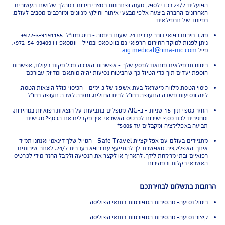
לי חירום בשיניים
י ממקום האירוע לבית חולים
 מלווה מישראל
 מיוחדים והטבות ללקוחות AIG
ר וחילוץ עם מגנוס - החברה מורכבת מצוותים מקצועיים, מבצעיים ומודיעינים
הפועלים 24/7 בכדי לספק מענה ופתרונות במצבי חירום. במהלך שלושת העשורים
ונים החברה ביצעה אלפי מבצעי איתור וחילוץ מגוונים ומורכבים מסביב לעולם,
חד של תרמילאים
 רפואי דובר עברית 24 שעות ביממה - חיוג מחו"ל: 972-3-9191155+
ניתן לפנות למוקד החירום הרפואי גם בווטסאפ ובמייל - ווטסאפ 972-54-9940911+,
aig.medical@ima-mc.com
ח תרמילאים מותאם למסע שלך - אפשרות הארכה מכל מקום בעולם, אפשרות
ת יעדים תוך כדי הטיול כך שהביטוח נסיעות יהיה מותאם ומדיוק עבורכם
כיסוי הטסת מלווה מישראל בעת אשפוז של 3 ימים - הכיסוי כולל הוצאות הטסה,
 ונסיעות משדה התעופה בחו"ל לבית החולים, וחזרה לשדה תעופה בחו"ל.
החזר כספי תוך 15 שניות - ב-AIG מטפלים בתביעות על הוצאות רפואיות במהירות,