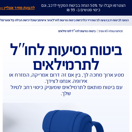
הצטרפו וקבלו עד 50% הנחה בביטוח המקיף לרכב, וגם
להצעת מחיר אונליין >>
כיסוי פגושים ב- 99 ₪
ח רכב
הצעה לביטוח דירה
לרכישת ביטוח נסיעות לחו"ל
אזור אישי
תביעות
לרכישת חבילת קילומטרים
לר
travel-insu
ביטוח נסיעות לחוʺל לתרמילאים
יטוח נסיעות לחוʺל
הורדת מסמכי ביטוח רכב
הצעת מחיר לביטוח רכב
לתרמילאים
צעת מחיר לביטוח דירה
ביטוח נסיעות לחו"ל
ביטוח בריאות
יחת תביעת רכב
רכישת חבילת קילומטרים
רכישת ביטוח יומי
ארוך מחכה לך, בין אם זה דרום אמריקה, המזרח או 
ביטוח מותאם לתרמילאים שמעניק כיסוי רחב לטיול 
שלך.