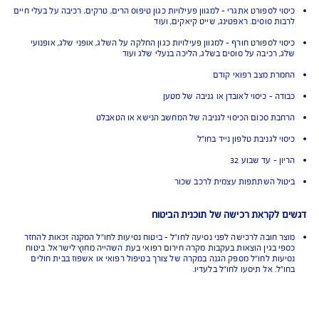
ירים לכם כסף ישירות לכרטיס האשראי. איך מקבלים את הכסף? מגישים
 באפליקציה ומקבלים עד 500$*
מתניידים בעולם עם אפליקציית Safe Travel - הטיול שלך דינאמי ואנחנו תמיד
איתך. האפליקציה מאפשרת לך להתייעץ עם רופא בעברית 24/7, לאתר שירותים
יים ובתי מרקחת לידך, להאריך או לקצר את הנסיעה ולקבל החזר מידי לכרטיס
אי בקלות ובמהירות
 בתשלום לבחירתכם
ל נסיעה- מהסיבות המפורטות בתנאי הפוליסה
ר נסיעה- מהסיבות המפורטות בתנאי הפוליסה
 לספורט אתגרי - למגוון פעילויות כגון טיפוס הרים, טרקים, רכיבה על בעלי חיים
 סוסים. ראפטינג, שייט קיאקים, ועוד
 לספורט חורף - למגוון פעילויות כגון החלקה על השלג, אופני שלג, אופנועי
 רכיבה על סוסים בשלג, הליכה בנעלי שלג ועוד
ת מצב רפואי קודם
 - כיסוי לאובדן או גניבה של מטען
ת סכום הכיסוי לגניבה של המחשב הנישא או הטאבלט