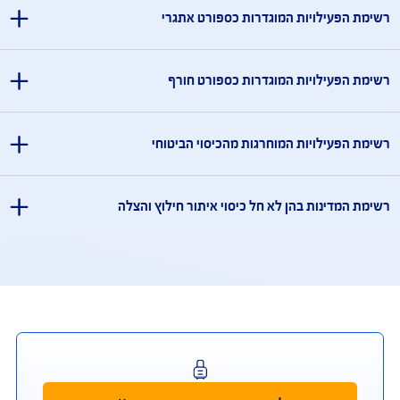
מידע אודות פעילויות
מידע אודות פעילויות
מדינות המוחרגות מהכיסוי הביטוחי
ארוס, אוקראינה, קובה, הרפובליקה הדמוקרטית של קונגו, אפגניסטן, עיראק,
דאן, סוריה, סעודיה, תימן, איראן, לבנון, צפון קוריאה, לוב, סומליה, מאלי, חצי האי
פובליקה העממית של דונייצק, הרפובליקה העממית של לוהנסק. זאת בנוסף
זה ו/או שטחים שבשליטה ו/או בניהול הרשות הפלסטינית.
בך, רשימת המדינות המוחרגות עשויה להתעדכן מעת לעת.