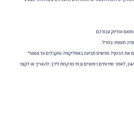
בכדי לספק מענה ופתרונות במצבי חירום. במהלך שלושת העשורים האחרונים החברה ביצעה אלפי מבצעי
יוק עבורכם
ם אפליקציית Safe Travel - הטיול שלך דינאמי ואנחנו תמיד איתך. האפליקציה מאפשרת לך להתייעץ עם רופא בעברית 24/7, לאתר שירותים רפואיים ובתי מרקחת לידך, להאריך או לקצר