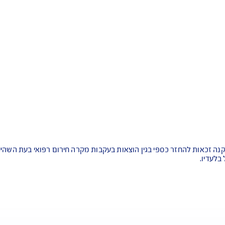
ם לרבות סוסים. ראפטינג, שייט קיאקים, ועוד
לג, רכיבה על סוסים בשלג, הליכה בנעלי שלג ועוד