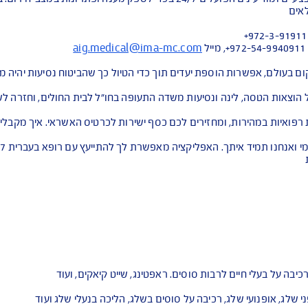
איתור וחילוץ עם מגנוס - החברה מורכבת מצוותים מקצועיים, מבצעיים ומודיעינים הפועלים 24/7 
aig.medical@ima-mc.com
ספת יעדים תוך כדי הטיול כך שהביטוח נסיעות יהיה מותאם ומד
מתניידים בעולם ע