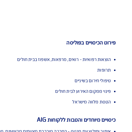
איתור וחילוץ עם מגנוס
מו
 בפוליסה
 - רואים, מרפאות, אשפוז בבית חולים
יניים