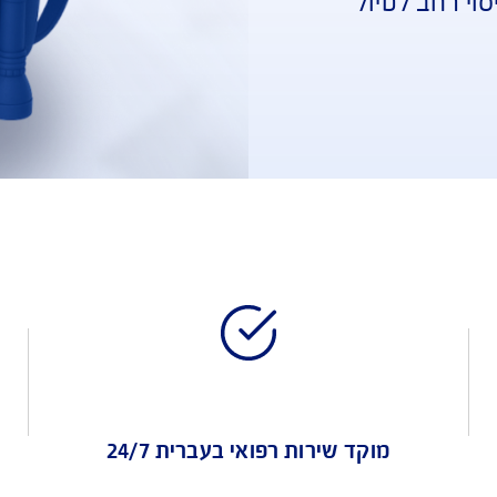
 או 
ל 