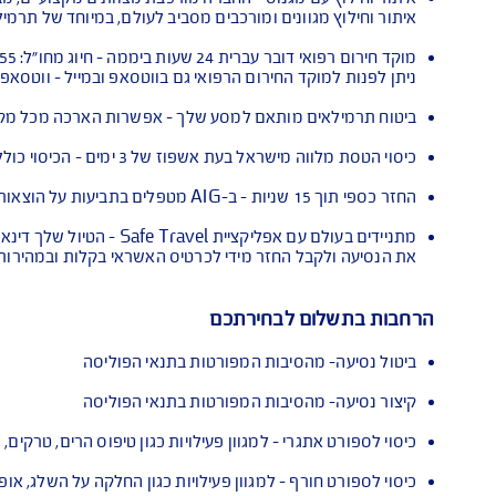
ירוע לבית חולים
ישראל
והטבות ללקוחות AIG
גוונים ומורכבים מסביב לעולם, במיוחד של תרמילאים
 ביממה - חיוג מחו"ל: 972-3-9191155+
ירום הרפואי גם בווטסאפ ובמייל - ווטסאפ 972-54-9940911+, מייל
ם מותאם למסע שלך - אפשרות הארכה מכל מקום בעולם, אפשרות הו
יסוי כולל הוצאות הטסה, לינה ונסיעות משדה התעופה בחו"ל לבית החולים, וחזרה לשדה תעופה בחו"ל.
ם עד 500$*
בל החזר מידי לכרטיס האשראי בקלות ובמהירות