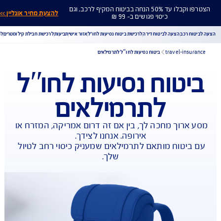
הצטרפו וקבלו עד 50% הנחה בביטוח המקיף לרכב, וגם
להצעת מחיר אונליין >>
כיסוי פגושים ב- 99 ₪
ח רכב
הצעה לביטוח דירה
לרכישת ביטוח נסיעות לחו"ל
אזור אישי
תביעות
לרכישת חבילת קילומטרים
לר
travel-insu
ביטוח נסיעות לחוʺל לתרמילאים
יטוח נסיעות לחוʺל
הורדת מסמכי ביטוח רכב
הצעת מחיר לביטוח רכב
לתרמילאים
צעת מחיר לביטוח דירה
ביטוח נסיעות לחו"ל
ביטוח בריאות
יחת תביעת רכב
רכישת חבילת קילומטרים
רכישת ביטוח יומי
ארוך מחכה לך, בין אם זה דרום אמריקה, המזרח או 
ביטוח מותאם לתרמילאים שמעניק כיסוי רחב לטיול 
שלך.