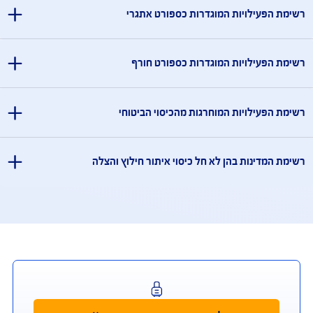
מידע אודות פעילויות
מידע אודות פעילויות
מדינות המוחרגות מהכיסוי הביטוחי
ארוס, אוקראינה, קובה, הרפובליקה הדמוקרטית של קונגו, אפגניסטן, עיראק,
דאן, סוריה, סעודיה, תימן, איראן, לבנון, צפון קוריאה, לוב, סומליה, מאלי, חצי האי
פובליקה העממית של דונייצק, הרפובליקה העממית של לוהנסק. זאת בנוסף
זה ו/או שטחים שבשליטה ו/או בניהול הרשות הפלסטינית.
בך, רשימת המדינות המוחרגות עשויה להתעדכן מעת לעת.