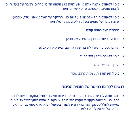
ירים לכם כסף ישירות לכרטיס האשראי. איך מקבלים את הכסף? מגישים
 באפליקציה ומקבלים עד 500$*
מתניידים בעולם עם אפליקציית Safe Travel - הטיול שלך דינאמי ואנחנו תמיד
איתך. האפליקציה מאפשרת לך להתייעץ עם רופא בעברית 24/7, לאתר שירותים
יים ובתי מרקחת לידך, להאריך או לקצר את הנסיעה ולקבל החזר מידי לכרטיס
אי בקלות ובמהירות
 בתשלום לבחירתכם
ל נסיעה- מהסיבות המפורטות בתנאי הפוליסה
ר נסיעה- מהסיבות המפורטות בתנאי הפוליסה
 לספורט אתגרי - למגוון פעילויות כגון טיפוס הרים, טרקים, רכיבה על בעלי חיים
 סוסים. ראפטינג, שייט קיאקים, ועוד
 לספורט חורף - למגוון פעילויות כגון החלקה על השלג, אופני שלג, אופנועי
 רכיבה על סוסים בשלג, הליכה בנעלי שלג ועוד
ת מצב רפואי קודם
 - כיסוי לאובדן או גניבה של מטען
ת סכום הכיסוי לגניבה של המחשב הנישא או הטאבלט