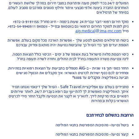
לי חירום בשיניים
י ממקום האירוע לבית חולים
 מלווה מישראל
 מיוחדים והטבות ללקוחות AIG
ר וחילוץ עם מגנוס - החברה מורכבת מצוותים מקצועיים, מבצעיים ומודיעינים
הפועלים 24/7 בכדי לספק מענה ופתרונות במצבי חירום. במהלך שלושת העשורים
ונים החברה ביצעה אלפי מבצעי איתור וחילוץ מגוונים ומורכבים מסביב לעולם,
חד של תרמילאים
 רפואי דובר עברית 24 שעות ביממה - חיוג מחו"ל: 972-3-9191155+
ניתן לפנות למוקד החירום הרפואי גם בווטסאפ ובמייל - ווטסאפ 972-54-9940911+,
aig.medical@ima-mc.com
ח תרמילאים מותאם למסע שלך - אפשרות הארכה מכל מקום בעולם, אפשרות
ת יעדים תוך כדי הטיול כך שהביטוח נסיעות יהיה מותאם ומדיוק עבורכם
כיסוי הטסת מלווה מישראל בעת אשפוז של 3 ימים - הכיסוי כולל הוצאות הטסה,
 ונסיעות משדה התעופה בחו"ל לבית החולים, וחזרה לשדה תעופה בחו"ל.
החזר כספי תוך 15 שניות - ב-AIG מטפלים בתביעות על הוצאות רפואיות במהירות,