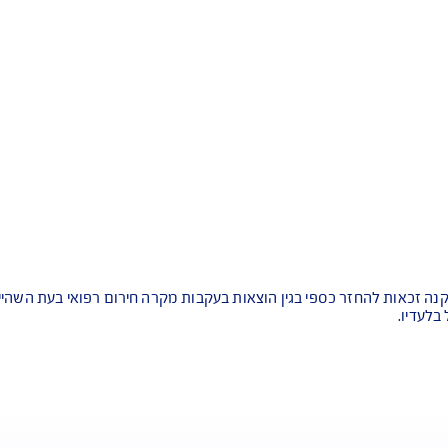
ם לרבות סוסים. ראפטינג, שייט קיאקים, ועוד
לג, רכיבה על סוסים בשלג, הליכה בנעלי שלג ועוד