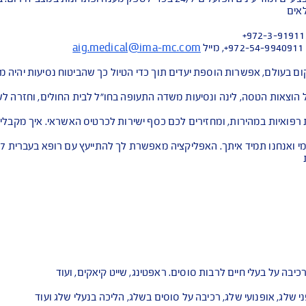
איתור וחילוץ עם מגנוס - החברה מורכבת מצוותים מקצועיים, מבצעיים ומודיעינים הפועלים 24/7 
aig.medical@ima-mc.com
ספת יעדים תוך כדי הטיול כך שהביטוח נסיעות יהיה מותאם ומד
מתניידים בעולם ע