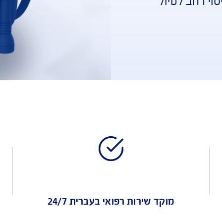
 או 
ל 