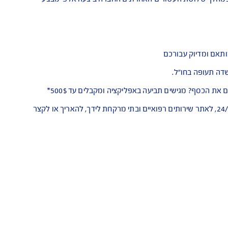
בכדי לספק מענה ופתרונות במצבי חירום. במהלך שלושת העשורים האחרונים החברה ביצעה אלפי מבצעי
יוק עבורכם
ם אפליקציית Safe Travel - הטיול שלך דינאמי ואנחנו תמיד איתך. האפליקציה מאפשרת לך להתייעץ עם רופא בעברית 24/7, לאתר שירותים רפואיים ובתי מרקחת לידך, להאריך או לקצר