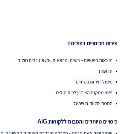
איתור וחילוץ עם מגנוס
מו
 בפוליסה
 - רואים, מרפאות, אשפוז בבית חולים
יניים