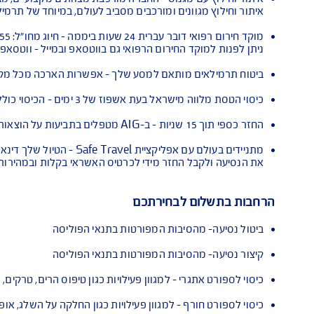
ירוע לבית חולים
ישראל
והטבות ללקוחות AIG
גוונים ומורכבים מסביב לעולם, במיוחד של תרמילאים
 ביממה - חיוג מחו"ל: 972-3-9191155+
ירום הרפואי גם בווטסאפ ובמייל - ווטסאפ 972-54-9940911+, מייל
ם מותאם למסע שלך - אפשרות הארכה מכל מקום בעולם, אפשרות הו
יסוי כולל הוצאות הטסה, לינה ונסיעות משדה התעופה בחו"ל לבית החולים, וחזרה לשדה תעופה בחו"ל.
ם עד 500$*
בל החזר מידי לכרטיס האשראי בקלות ובמהירות