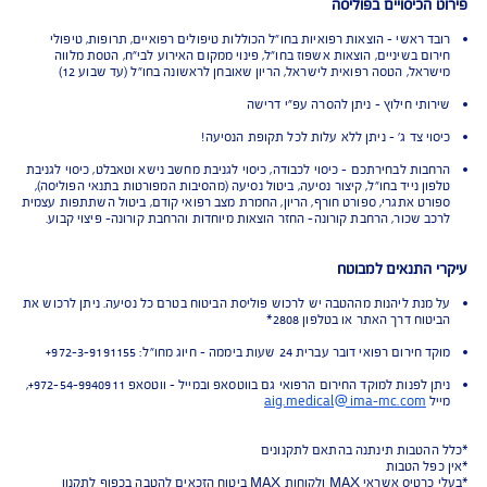
Tr תוך 15 שניות בלבד
כיסויים בפוליסה
 ראשי - הוצאות רפואיות בחו"ל הכוללות טיפולים רפואיים, תרופות, טיפולי
ם בשיניים, הוצאות אשפוז בחו"ל, פינוי ממקום האירוע לבי"ח, הטסת מלווה
אל, הטסה רפואית לישראל, הריון שאובחן לראשונה בחו"ל (עד שבוע 12)
תי חילוץ - ניתן להסרה עפ"י דרישה
י צד ג' - ניתן ללא עלות לכל תקופת הנסיעה!
ות לבחירתכם - כיסוי לכבודה, כיסוי לגניבת מחשב נישא וטאבלט, כיסוי לגניבת
 נייד בחו"ל, קיצור נסיעה, ביטול נסיעה (מהסיבות המפורטות בתנאי הפוליסה),