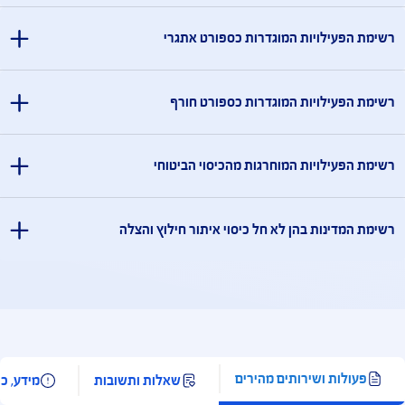
מידע אודות פעילויות
מידע אודות פעילויות
מדינות המוחרגות מהכיסוי הביטוחי
ארוס, אוקראינה, קובה, הרפובליקה הדמוקרטית של קונגו, אפגניסטן, עיראק,
דאן, סוריה, סעודיה, תימן, איראן, לבנון, צפון קוריאה, לוב, סומליה, מאלי, חצי האי
פובליקה העממית של דונייצק, הרפובליקה העממית של לוהנסק. זאת בנוסף
זה ו/או שטחים שבשליטה ו/או בניהול הרשות הפלסטינית.
בך, רשימת המדינות המוחרגות עשויה להתעדכן מעת לעת.
פעילויות המוגדרות כספורט אתגרי