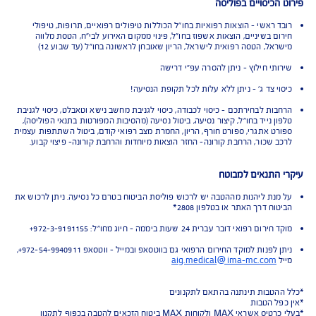
Tr תוך 15 שניות בלבד
כיסויים בפוליסה
 ראשי - הוצאות רפואיות בחו"ל הכוללות טיפולים רפואיים, תרופות, טיפולי
ם בשיניים, הוצאות אשפוז בחו"ל, פינוי ממקום האירוע לבי"ח, הטסת מלווה
אל, הטסה רפואית לישראל, הריון שאובחן לראשונה בחו"ל (עד שבוע 12)
תי חילוץ - ניתן להסרה עפ"י דרישה
י צד ג' - ניתן ללא עלות לכל תקופת הנסיעה!
ות לבחירתכם - כיסוי לכבודה, כיסוי לגניבת מחשב נישא וטאבלט, כיסוי לגניבת
 נייד בחו"ל, קיצור נסיעה, ביטול נסיעה (מהסיבות המפורטות בתנאי הפוליסה),