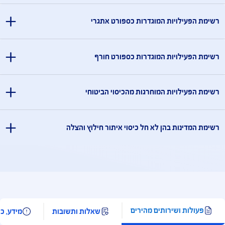
מידע אודות פעילויות
מידע אודות פעילויות
מדינות המוחרגות מהכיסוי הביטוחי
ארוס, אוקראינה, קובה, הרפובליקה הדמוקרטית של קונגו, אפגניסטן, עיראק,
דאן, סוריה, סעודיה, תימן, איראן, לבנון, צפון קוריאה, לוב, סומליה, מאלי, חצי האי
פובליקה העממית של דונייצק, הרפובליקה העממית של לוהנסק. זאת בנוסף
זה ו/או שטחים שבשליטה ו/או בניהול הרשות הפלסטינית.
בך, רשימת המדינות המוחרגות עשויה להתעדכן מעת לעת.
פעילויות המוגדרות כספורט אתגרי