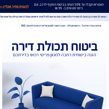
הצטרפו וקבלו עד 50% הנחה בביטוח המקיף לרכב, וגם
להצעת מחיר אונליין >>
כיסוי פגושים ב- 99 ₪
ח רכב
הצעה לביטוח דירה
לרכישת ביטוח נסיעות לחו"ל
אזור אישי
תביעות
לרכישת חבילת קילומטרים
לר
home-insu
ביטוח תכולה - הגנה רחבה למגוון פריטי רכוש בדירתכם | AIG
יטוח תכולת דירה
הורדת מסמכי ביטוח רכב
הצעת מחיר לביטוח רכב
צעת מחיר לביטוח דירה
ביטוח נסיעות לחו"ל
ביטוח בריאות
גנה ביטוחית רחבה למגוון פריטי רכוש בדירתכם
יחת תביעת רכב
רכישת חבילת קילומטרים
רכישת ביטוח יומי