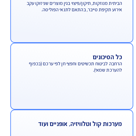
יטוח נזקי מים ושירותי חירום
קי צנרת, נזקי איטום ורטיבות, שירותי חירום לתקלות
נסטלציה
בת Cyber Assist
רחבה כוללת אבחון אירוע תקיפת סייבר, ניקוי הרשת
יתית מנוזקות, תיקון/פיצוי בגין מוצרים שניזוקו עקב
רוע תקיפת סייבר, בהתאם לתנאי הפוליסה.