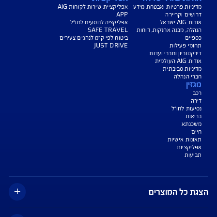
צעת מחיר לביטוח דירה
ביטוח נסיעות לחו"ל
ביטוח בריאות
יחת תביעת רכב
רכישת חבילת קילומטרים
רכישת ביטוח יומי
צג באופן כללי בלבד, והנוסח המחייב את איי אי ג'י ישראל חברה לביטוח בע"מ
AIG" או "החברה") הוא הנוסח המופיע בפוליסה ו/או בכתבי הכיסוי ו/או בכתבי השירות
רחבות והנספחים המצורפים לפוליסה.
יסויים ו/או כתבי השירות כרוכים בעלויות נוספות ו/או בתשלום השתתפות
 מסוימים מוגבלים לשעות הפעילות המפורטות בפוליסה ו/ או בכתבי השירות.
עים הם בכפוף לתנאי החברה
טוח בריאות - כפוף לרכישת פוליסת ניתוחים בישראל בחברה, בהתאם לתנאי
ומדיניות החיתום של החברה. איי איי ג'י ישראל חברה לביטוח בע"מ.
טוח דירה - תקף למצטרפים חדשים, המבצע ניתן ברכישת ביטוח דירה מבנה
קף המבצע עד 31.8.2026
*ביטוח משכנא הזול בישראל - על פי תעריפי מחשבון משרד האוצר, מסכום של 500
, במרבית הקריטריונים שנבדקו על ידי החברה.