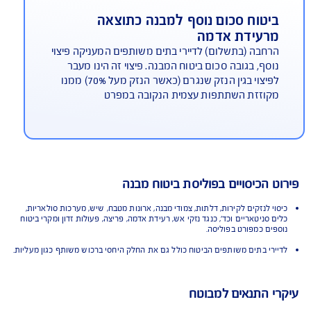
גנת משכנתא
כיסוי ייחודי של AIG לתקופת שיקום הדירה, המבטיח
החזר משכנתא לתקופה של עד 12 חודשים, ותשלום
שכר דירה חלופית עד 18 חודשים (6 חודשים מעבר
וליסה התקנית) ועד גבול האחריות הנקוב בפוליסה.
יטוח סכום נוסף למבנה כתוצאה
רעידת אדמה
חבה (בתשלום) לדיירי בתים משותפים המעניקה פיצוי
סף, בגובה סכום ביטוח המבנה. פיצוי זה הינו מעבר
לפיצוי בגין הנזק שנגרם (כאשר הנזק מעל 70%) ממנו
וזזת השתתפות עצמית הנקובה במפרט