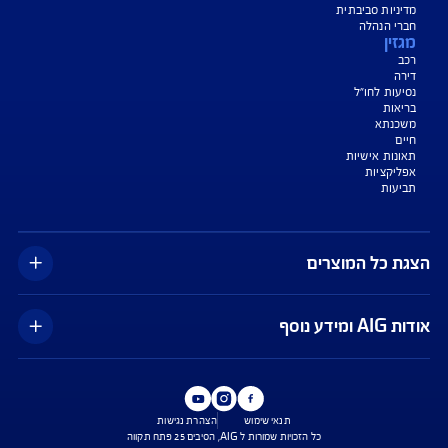
צג באופן כללי בלבד, והנוסח המחייב את איי אי ג'י ישראל חברה לביטוח בע"מ
AIG" או "החברה") הוא הנוסח המופיע בפוליסה ו/או בכתבי הכיסוי ו/או בכתבי השירות
רחבות והנספחים המצורפים לפוליסה.
יסויים ו/או כתבי השירות כרוכים בעלויות נוספות ו/או בתשלום השתתפות
 מסוימים מוגבלים לשעות הפעילות המפורטות בפוליסה ו/ או בכתבי השירות.
עים הם בכפוף לתנאי החברה
טוח בריאות - כפוף לרכישת פוליסת ניתוחים בישראל בחברה, בהתאם לתנאי
ומדיניות החיתום של החברה. איי איי ג'י ישראל חברה לביטוח בע"מ.
טוח דירה - תקף למצטרפים חדשים, המבצע ניתן ברכישת ביטוח דירה מבנה
קף המבצע עד 31.8.2026
*ביטוח משכנא הזול בישראל - על פי תעריפי מחשבון משרד האוצר, מסכום של 500
, במרבית הקריטריונים שנבדקו על ידי החברה.