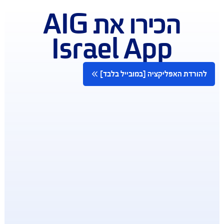
כל שירותי AIG במרחק נגיעה
להורדת האפליקציה [במובייל בלבד]
הכירו את AIG
Israel App
רדת האפליקציה [במובייל בלבד]