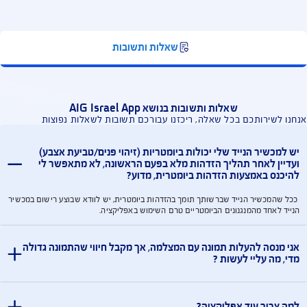
מין במסגרת הביטוחים שלך. עדכון אמצעי תשלום,
רוט תשלומים, או מעקב תביעות.
הוריד אפליקציות נוספות
אפשר להוריד אפליקציות נוספות, Safe Travel
לשירותי ביטוח נסיעות לחו"ל ו- Just Drive לניהול
ילת קילומטרים קילומטרים לנהגים צעירים.